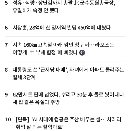
5
석유·식량·장난감까지 총괄 北 군수동원총국장,
유일하게 숙청 안 됐다
6
서장훈, 28억에 산 양재역 빌딩 450억에 내놨다
7
시속 160㎞ 고속철 아래 쌓인 청구서… 라오스는
어떻게 '中 부채 함정'에 빠졌나
8
대통령도 쓴 '근저당 매매', 자녀에게 아파트 물려주는
절세 3단계
9
62만세트 판매 넘었다, 뿌리고 30분 후 물로 씻어내니
새 집 같은 욕실과 주방
10
[단독] "AI 시대에 컴공은 주산 배우는 셈… 차라리
취업 잘 되는 철학과로"