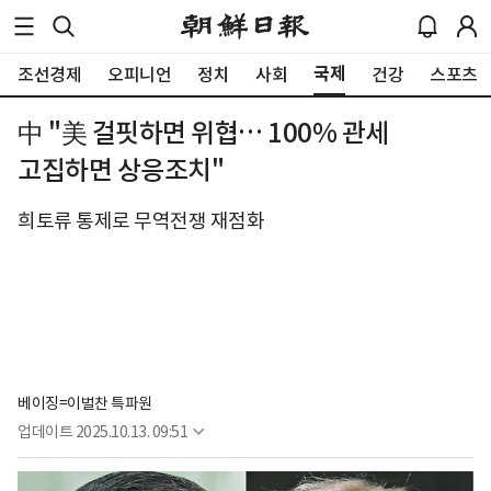
국제
조선경제
오피니언
정치
사회
건강
스포츠
中 "美 걸핏하면 위협… 100% 관세
고집하면 상응조치"
희토류 통제로 무역전쟁 재점화
베이징=이벌찬 특파원
업데이트
2025.10.13. 09:51