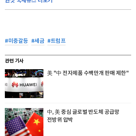
#
미중갈등
#
세금
#
트럼프
관련 기사
美 "中 전자제품 수백만개 판매 제한"
中, 美 중심 글로벌 반도체 공급망
전방위 압박