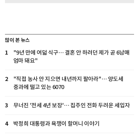
많이 본 뉴스
1
"9년 만에 여덟 식구… 결혼 안 하려던 제가 곧 6남매
엄마 돼요"
2
"직접 농사 안 지으면 내년까지 팔아라"… 양도세
중과에 떨고 있는 6070
3
무너진 '전세 4년 보장'… 집주인 전화 두려운 세입자
4
박정희 대통령과 욕쟁이 할머니 이야기