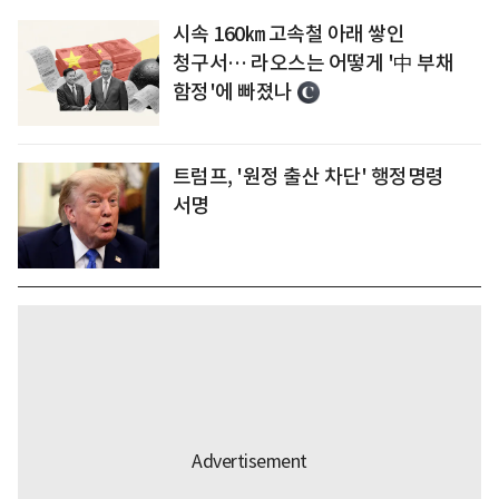
시속 160㎞ 고속철 아래 쌓인
청구서… 라오스는 어떻게 '中 부채
함정'에 빠졌나
트럼프, '원정 출산 차단' 행정명령
서명