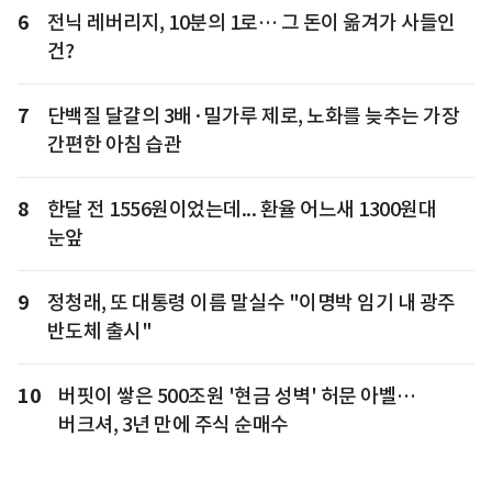
6
전닉 레버리지, 10분의 1로… 그 돈이 옮겨가 사들인
건?
7
단백질 달걀의 3배·밀가루 제로, 노화를 늦추는 가장
간편한 아침 습관
8
한달 전 1556원이었는데... 환율 어느새 1300원대
눈앞
9
정청래, 또 대통령 이름 말실수 "이명박 임기 내 광주
반도체 출시"
10
버핏이 쌓은 500조원 '현금 성벽' 허문 아벨…
버크셔, 3년 만에 주식 순매수