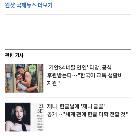
원샷 국제뉴스 더보기
관련 기사
'기안84 네팔 인연' 타망, 공식
후원받는다…"한국어 교육‧생활비
지원"
제니, 한글날에 '제니 글꼴'
공개…"세계 팬에 한글 미학 전할 것"