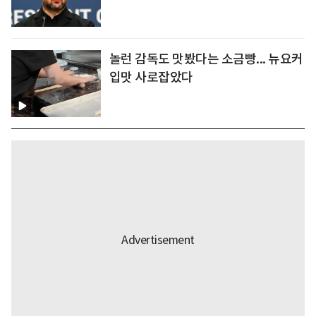
놀런 감독도 맛봤다는 소금빵... 뉴요커
입맛 사로잡았다