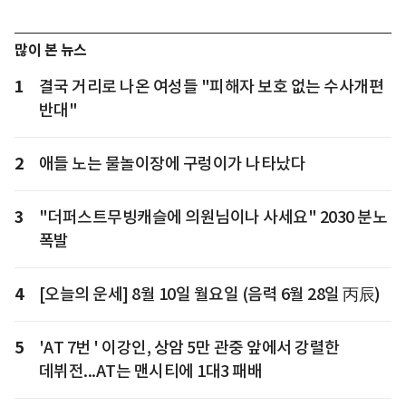
많이 본 뉴스
1
결국 거리로 나온 여성들 "피해자 보호 없는 수사개편
반대"
2
애들 노는 물놀이장에 구렁이가 나타났다
3
"더퍼스트무빙캐슬에 의원님이나 사세요" 2030 분노
폭발
4
[오늘의 운세] 8월 10일 월요일 (음력 6월 28일 丙辰)
5
'AT 7번 ' 이강인, 상암 5만 관중 앞에서 강렬한
데뷔전...AT는 맨시티에 1대3 패배