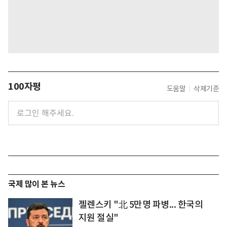
100자평
도움말
삭제기준
국제 많이 본 뉴스
젤렌스키 "北 5만명 파병... 한국의
지원 절실"