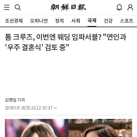
국제
조선경제
오피니언
정치
사회
건강
스포츠
톰 크루즈, 이번엔 웨딩 임파서블? "연인과
'우주 결혼식' 검토 중"
김명일 기자
업데이트
2025.10.12. 07:37