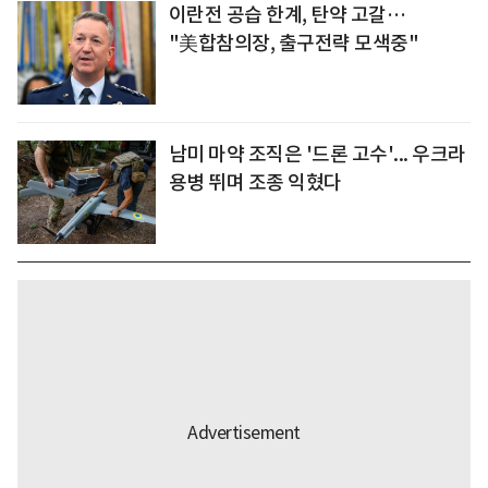
이란전 공습 한계, 탄약 고갈…
"美합참의장, 출구전략 모색중"
남미 마약 조직은 '드론 고수'... 우크라
용병 뛰며 조종 익혔다