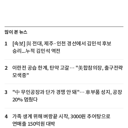
많이 본 뉴스
1
[속보] 與 전대, 제주·인천 경선에서 김민석 후보
승리...누적 김민석 역전
2
이란전 공습 한계, 탄약 고갈… "美합참의장, 출구전략
모색중"
3
"中 무인공장과 단가 경쟁 안 돼"… 車부품 성지, 공장
20% 멈췄다
4
가족 생계 위해 벼랑끝 시작, 3000원 추어탕으로
연매출 150억원 대박