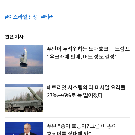
#
이스라엘전쟁
#
테러
관련 기사
푸틴이 두려워하는 토마호크… 트럼프
"우크라에 판매, 어느 정도 결정"
패트리엇 시스템의 러 미사일 요격률
37%→6%로 뚝 떨어졌다
푸틴 "종이 호랑이? 그럼 이 종이
호랑이를 상대해 봐"