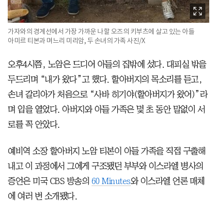
가자와의 경계선에서 가장 가까운 나할 오즈의 키부츠에 살고 있는 아들
아미르 티본과 며느리 미리암, 두 손녀의 가족 사진/X
오후4시쯤, 노암은 드디어 아들의 집밖에 섰다. 대피실 밖을
두드리며 “내가 왔다”고 했다. 할아버지의 목소리를 듣고,
손녀 갈리아가 처음으로 “사바 히기야(할아버지가 왔어)”라
며 입을 열었다. 아버지와 아들 가족은 몇 초 동안 말없이 서
로를 꼭 안았다.
예비역 소장 할아버지 노암 티본이 아들 가족을 직접 구출해
내고 이 과정에서 그에게 구조됐던 부부와 이스라엘 병사의
증언은 미국 CBS 방송의
60 Minutes
와 이스라엘 언론 매체
에 여러 번 소개됐다.