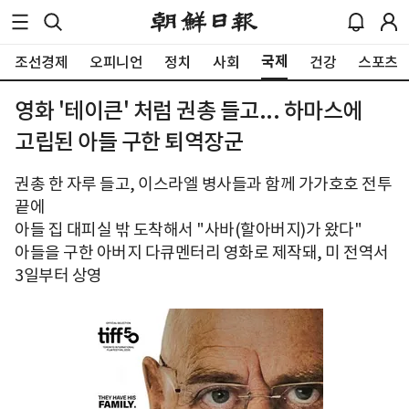
국제
조선경제
오피니언
정치
사회
건강
스포츠
영화 '테이큰' 처럼 권총 들고... 하마스에
고립된 아들 구한 퇴역장군
권총 한 자루 들고, 이스라엘 병사들과 함께 가가호호 전투
끝에
아들 집 대피실 밖 도착해서 "사바(할아버지)가 왔다"
아들을 구한 아버지 다큐멘터리 영화로 제작돼, 미 전역서
3일부터 상영