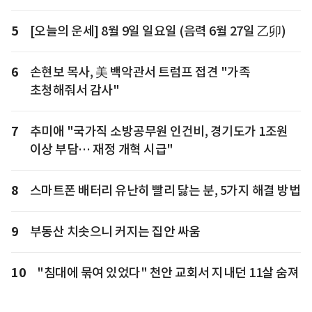
5
[오늘의 운세] 8월 9일 일요일 (음력 6월 27일 乙卯)
6
손현보 목사, 美 백악관서 트럼프 접견 "가족
초청해줘서 감사"
7
추미애 "국가직 소방공무원 인건비, 경기도가 1조원
이상 부담… 재정 개혁 시급"
8
스마트폰 배터리 유난히 빨리 닳는 분, 5가지 해결 방법
9
부동산 치솟으니 커지는 집안 싸움
10
"침대에 묶여 있었다" 천안 교회서 지내던 11살 숨져