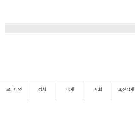
오피니언
정치
국제
사회
조선경제
문화·
조선
스포츠
건강
조선몰
연예
리더스
조선일보 공식 SNS