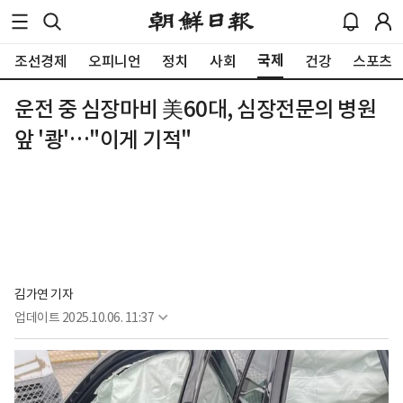
국제
조선경제
오피니언
정치
사회
건강
스포츠
운전 중 심장마비 美60대, 심장전문의 병원
앞 '쾅'…"이게 기적"
김가연 기자
업데이트
2025.10.06. 11:37