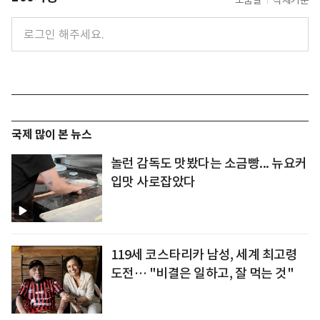
도움말
삭제기준
국제 많이 본 뉴스
놀런 감독도 맛봤다는 소금빵... 뉴요커
입맛 사로잡았다
119세 코스타리카 남성, 세계 최고령
도전… "비결은 일하고, 잘 먹는 것"