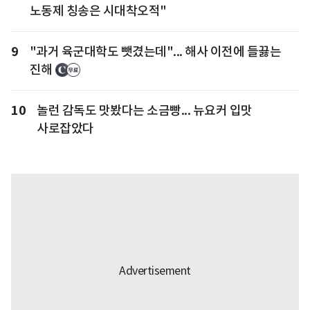
노동제 칭송은 시대착오적"
9
"과거 육군대학도 뺏겼는데"... 해사 이전에 들끓는
진해
10
놀런 감독도 맛봤다는 소금빵... 뉴요커 입맛
사로잡았다