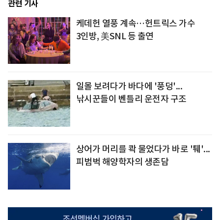
관련 기사
케데헌 열풍 계속…헌트릭스 가수
3인방, 美SNL 등 출연
일몰 보려다가 바다에 '풍덩'...
낚시꾼들이 벤틀리 운전자 구조
상어가 머리를 콱 물었다가 바로 '퉤'...
피범벅 해양학자의 생존담