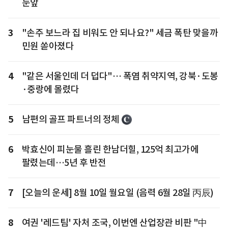
눈앞
3
"손주 보느라 집 비워도 안 되나요?" 세금 폭탄 맞을까
민원 쏟아졌다
4
"같은 서울인데 더 덥다"… 폭염 취약지역, 강북·도봉
·중랑에 몰렸다
5
남편의 골프 파트너의 정체
6
박효신이 피눈물 흘린 한남더힐, 125억 최고가에
팔렸는데…5년 후 반전
7
[오늘의 운세] 8월 10일 월요일 (음력 6월 28일 丙辰)
8
여권 '레드팀' 자처 조국, 이번엔 산업장관 비판 "中