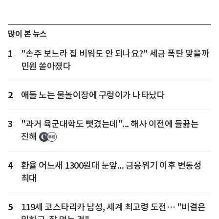
많이 본 뉴스
1
"손주 보느라 집 비워도 안 되나요?" 세금 폭탄 맞을까
민원 쏟아졌다
2
애들 노는 물놀이장에 구렁이가 나타났다
3
"과거 육군대학도 뺏겼는데"... 해사 이전에 들끓는
진해
4
환율 어느새 1300원대 눈앞... 금융위기 이후 변동성
최대
5
119세 코스타리카 남성, 세계 최고령 도전… "비결은