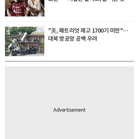
"美, 패트리엇 재고 1700기 미만"…
대북 방공망 공백 우려