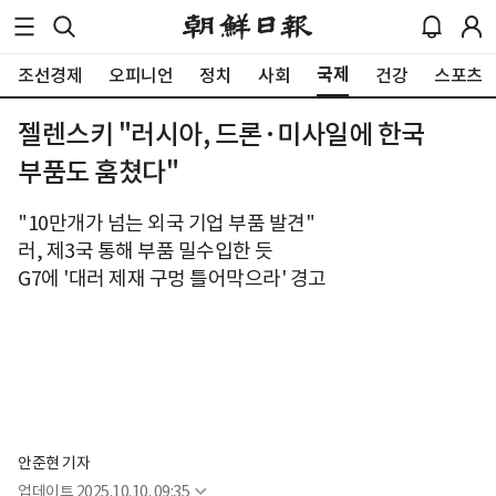
국제
조선경제
오피니언
정치
사회
건강
스포츠
젤렌스키 "러시아, 드론·미사일에 한국
부품도 훔쳤다"
"10만개가 넘는 외국 기업 부품 발견"
러, 제3국 통해 부품 밀수입한 듯
G7에 '대러 제재 구멍 틀어막으라' 경고
안준현 기자
업데이트
2025.10.10. 09:35