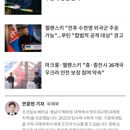
젤렌스키 "전후 수천명 외국군 주둔
가능"...푸틴 "합법적 공격 대상" 경고
마크롱·젤렌스키 "휴·종전시 26개국
우크라 안전 보장 참여 약속"
안준현 기자
국제부
조선일보 베트남·동남아 특파원. 대학에서 정치외교학(국제정
치학)을 전공했습니다. 2022년 입사해 사회부 시청·기동취재팀
을 거쳐 국제부에서 세계 곳곳의 이슈를 쫓고 있습니다. 한때 논