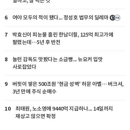
일하고, 잘 먹는 것"
6
여야 모두의 적이 됐다... 정성호 법무의 딜레마
7
박효신이 피눈물 흘린 한남더힐, 125억 최고가에
팔렸는데…5년 후 반전
8
놀런 감독도 맛봤다는 소금빵... 뉴요커 입맛
사로잡았다
9
버핏이 쌓은 500조원 '현금 성벽' 허문 아벨… 버크셔,
3년 만에 주식 순매수
10
최태원, 노소영에 9440억 지급하나... 14일까지
재상고 않으면 확정