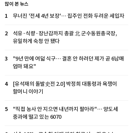
많이 본 뉴스
1
무너진 '전세 4년 보장'… 집주인 전화 두려운 세입자
2
석유·식량·장난감까지 총괄 北 군수동원총국장,
유일하게 숙청 안 됐다
3
"9년 만에 여덟 식구… 결혼 안 하려던 제가 곧 6남매
엄마 돼요"
4
[유석재의 돌발史전 2.0] 박정희 대통령과 욕쟁이
할머니 이야기
5
"직접 농사 안 지으면 내년까지 팔아라"… 양도세
중과에 떨고 있는 6070