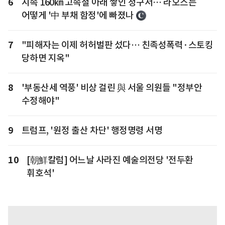
6
시속 160㎞ 고속철 아래 쌓인 청구서… 라오스는
어떻게 '中 부채 함정'에 빠졌나
7
"피해자는 이제 허허벌판 섰다… 친족성폭력·스토킹
당하면 지옥"
8
'부동산세 역풍' 비상 걸린 與 서울 의원들 "정부안
수정해야"
9
트럼프, '원정 출산 차단' 행정명령 서명
10
[朝鮮칼럼] 어느날 사라진 예술의전당 '전두환
휘호석'