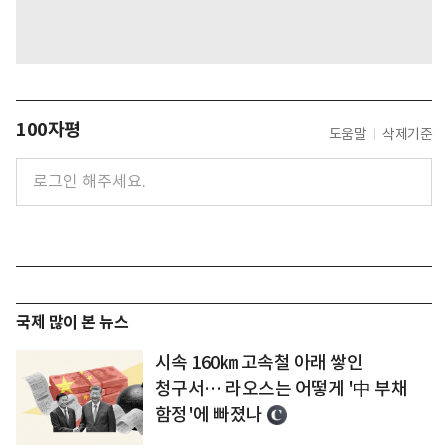
100자평
도움말
삭제기준
국제 많이 본 뉴스
시속 160㎞ 고속철 아래 쌓인
청구서… 라오스는 어떻게 '中 부채
함정'에 빠졌나