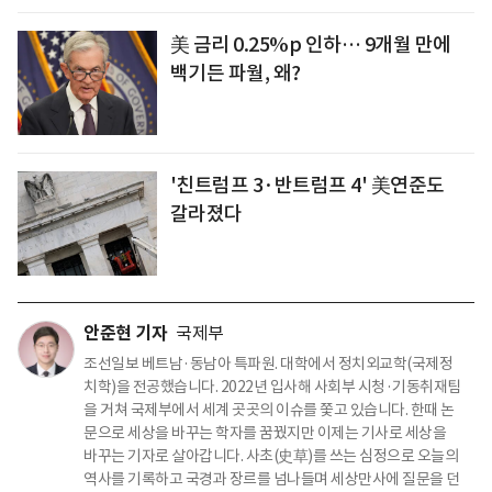
美 금리 0.25%p 인하… 9개월 만에
백기든 파월, 왜?
'친트럼프 3·반트럼프 4' 美연준도
갈라졌다
안준현 기자
국제부
조선일보 베트남·동남아 특파원. 대학에서 정치외교학(국제정
치학)을 전공했습니다. 2022년 입사해 사회부 시청·기동취재팀
을 거쳐 국제부에서 세계 곳곳의 이슈를 쫓고 있습니다. 한때 논
문으로 세상을 바꾸는 학자를 꿈꿨지만 이제는 기사로 세상을
바꾸는 기자로 살아갑니다. 사초(史草)를 쓰는 심정으로 오늘의
역사를 기록하고 국경과 장르를 넘나들며 세상만사에 질문을 던