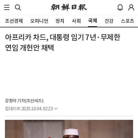
국제
조선경제
오피니언
정치
사회
건강
스포츠
아프리카 차드, 대통령 임기 7년·무제한
연임 개헌안 채택
강정아 기자(조선비즈)
업데이트
2025.10.04. 02:23