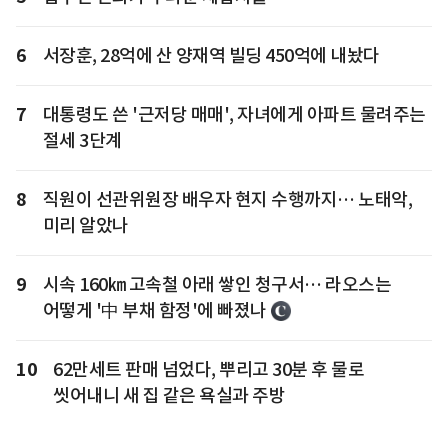
6
서장훈, 28억에 산 양재역 빌딩 450억에 내놨다
7
대통령도 쓴 '근저당 매매', 자녀에게 아파트 물려주는
절세 3단계
8
직원이 선관위원장 배우자 현지 수행까지… 노태악,
미리 알았나
9
시속 160㎞ 고속철 아래 쌓인 청구서… 라오스는
어떻게 '中 부채 함정'에 빠졌나
10
62만세트 판매 넘었다, 뿌리고 30분 후 물로
씻어내니 새 집 같은 욕실과 주방