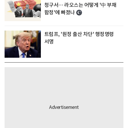
청구서… 라오스는 어떻게 '中 부채
함정'에 빠졌나
트럼프, '원정 출산 차단' 행정명령
서명