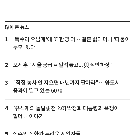
많이 본 뉴스
1
'독수리 오남매'에 또 한명 더… 결혼 싫다더니 '다둥이
부모' 됐다
2
오세훈 "서울 공급 씨말려놓고... 與 적반하장"
3
"직접 농사 안 지으면 내년까지 팔아라"… 양도세
중과에 떨고 있는 6070
4
[유석재의 돌발史전 2.0] 박정희 대통령과 욕쟁이
할머니 이야기
5
집주인 전화가 두려운 세입자들