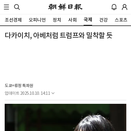
국제
조선경제
오피니언
정치
사회
건강
스포츠
다카이치, 아베처럼 트럼프와 밀착할 듯
도쿄=류정 특파원
업데이트
2025.10.10. 14:11