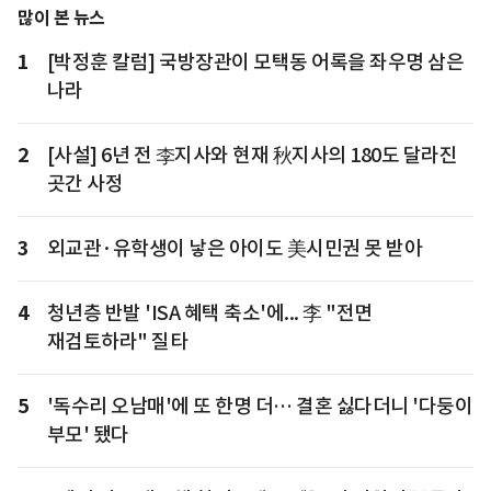
많이 본 뉴스
1
[박정훈 칼럼] 국방장관이 모택동 어록을 좌우명 삼은
나라
2
[사설] 6년 전 李지사와 현재 秋지사의 180도 달라진
곳간 사정
3
외교관·유학생이 낳은 아이도 美시민권 못 받아
4
청년층 반발 'ISA 혜택 축소'에... 李 "전면
재검토하라" 질타
5
'독수리 오남매'에 또 한명 더… 결혼 싫다더니 '다둥이
부모' 됐다