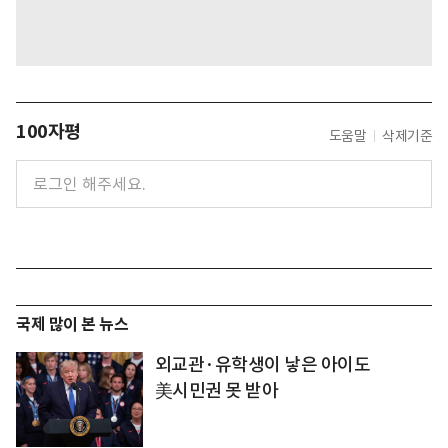
100자평
도움말
삭제기준
국제 많이 본 뉴스
외교관·유학생이 낳은 아이도
美시민권 못 받아