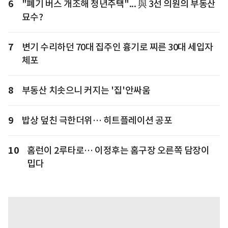
6
"폐기 버스 개조해 청년주택"... 與 3선 의원의 부동산
묘수?
7
변기 수리하던 70대 집주인 흉기로 찌른 30대 세입자
체포
8
부동산 치솟으니 커지는 '집'안싸움
9
밥상 덮친 극한더위… 히트플레이션 공포
10
홈런이 2루타로… 이정후는 홈구장 오른쪽 담장이
밉다