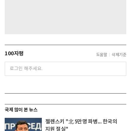
100자평
도움말
삭제기준
국제 많이 본 뉴스
젤렌스키 "北 5만명 파병... 한국의
지원 절실"