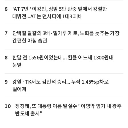
6
'AT 7번 ' 이강인, 상암 5만 관중 앞에서 강렬한
데뷔전...AT는 맨시티에 1대3 패배
7
단백질 달걀의 3배·밀가루 제로, 노화를 늦추는 가장
간편한 아침 습관
8
한달 전 1556원이었는데... 환율 어느새 1300원대
눈앞
9
강원·TK서도 김민석 승리... 누적 1.45%p차로
벌어져
10
정청래, 또 대통령 이름 말실수 "이명박 임기 내 광주
반도체 출시"