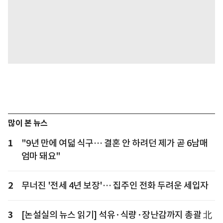
많이 본 뉴스
1
"9년 만에 여덟 식구… 결혼 안 하려던 제가 곧 6남매
엄마 돼요"
2
무너진 '전세 4년 보장'… 집주인 전화 두려운 세입자
3
[논설실의 뉴스 읽기] 석유·식량·장난감까지 총괄 北