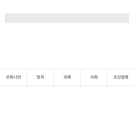
오피니언
정치
국제
사회
조선경제
문화·
조선
스포츠
건강
조선몰
연예
리더스
조선일보 공식 SNS