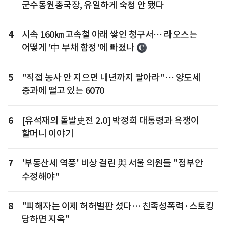
군수동원총국장, 유일하게 숙청 안 됐다
4
시속 160㎞ 고속철 아래 쌓인 청구서… 라오스는
어떻게 '中 부채 함정'에 빠졌나
5
"직접 농사 안 지으면 내년까지 팔아라"… 양도세
중과에 떨고 있는 6070
6
[유석재의 돌발史전 2.0] 박정희 대통령과 욕쟁이
할머니 이야기
7
'부동산세 역풍' 비상 걸린 與 서울 의원들 "정부안
수정해야"
8
"피해자는 이제 허허벌판 섰다… 친족성폭력·스토킹
당하면 지옥"