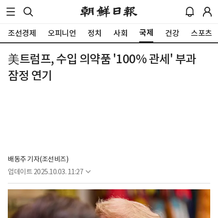
국제
조선경제
오피니언
정치
사회
건강
스포츠
美트럼프, 수입 의약품 '100% 관세' 부과
잠정 연기
배동주 기자(조선비즈)
업데이트
2025.10.03. 11:27