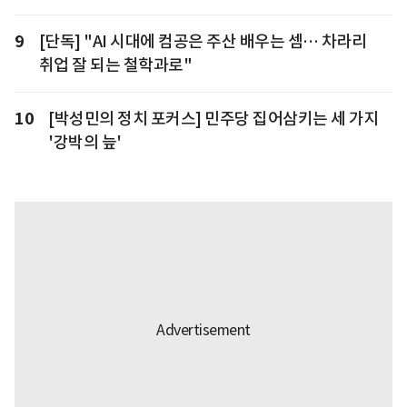
9
[단독] "AI 시대에 컴공은 주산 배우는 셈… 차라리
취업 잘 되는 철학과로"
10
[박성민의 정치 포커스] 민주당 집어삼키는 세 가지
'강박의 늪'