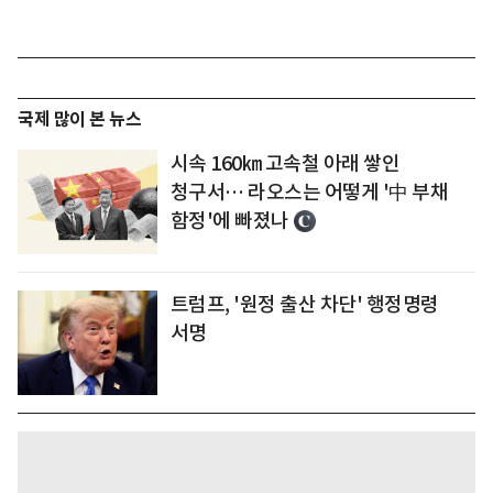
국제 많이 본 뉴스
시속 160㎞ 고속철 아래 쌓인
청구서… 라오스는 어떻게 '中 부채
함정'에 빠졌나
트럼프, '원정 출산 차단' 행정명령
서명