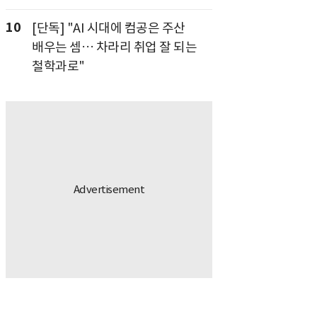
10
[단독] "AI 시대에 컴공은 주산
배우는 셈… 차라리 취업 잘 되는
철학과로"