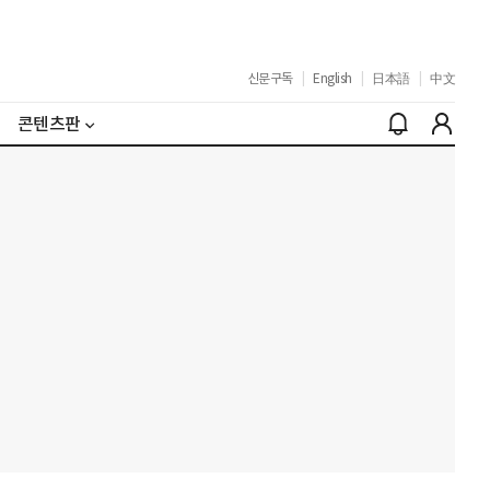
신문구독
|
English
|
日本語
|
中文
콘텐츠판