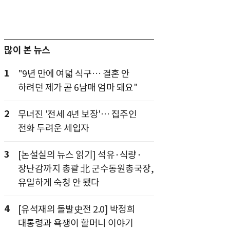
많이 본 뉴스
1
"9년 만에 여덟 식구… 결혼 안
하려던 제가 곧 6남매 엄마 돼요"
2
무너진 '전세 4년 보장'… 집주인
전화 두려운 세입자
3
[논설실의 뉴스 읽기] 석유·식량·
장난감까지 총괄 北 군수동원총국장,
유일하게 숙청 안 됐다
4
[유석재의 돌발史전 2.0] 박정희
대통령과 욕쟁이 할머니 이야기