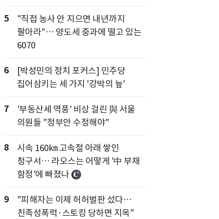
5
"직접 농사 안 지으면 내년까지
팔아라"… 양도세 중과에 떨고 있는
6070
6
[박성민의 정치 포커스] 민주당
집어삼키는 세 가지 '강박의 늪'
7
'부동산세 역풍' 비상 걸린 與 서울
의원들 "정부안 수정해야"
8
시속 160㎞ 고속철 아래 쌓인
청구서… 라오스는 어떻게 '中 부채
함정'에 빠졌나
9
"피해자는 이제 허허벌판 섰다…
친족성폭력·스토킹 당하면 지옥"