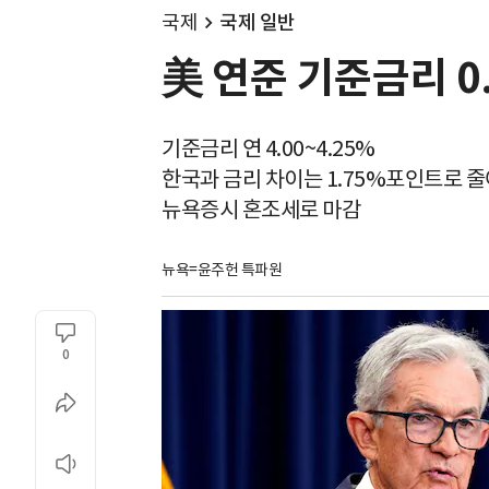
국제
국제 일반
美 연준 기준금리 0
기준금리 연 4.00~4.25%
한국과 금리 차이는 1.75%포인트로 줄
뉴욕증시 혼조세로 마감
뉴욕=윤주헌 특파원
0