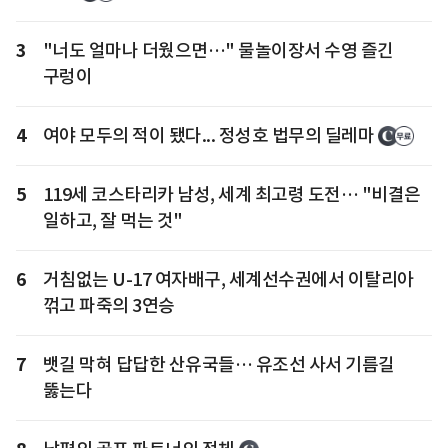
3
"너도 얼마나 더웠으면…" 물놀이장서 수영 즐긴
구렁이
4
여야 모두의 적이 됐다... 정성호 법무의 딜레마
5
119세 코스타리카 남성, 세계 최고령 도전… "비결은
일하고, 잘 먹는 것"
6
거침없는 U-17 여자배구, 세계선수권에서 이탈리아
꺾고 파죽의 3연승
7
뱃길 막혀 답답한 산유국들… 유조선 사서 기름길
뚫는다