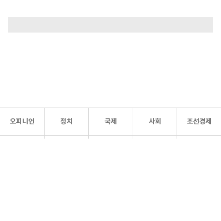
오피니언
정치
국제
사회
조선경제
문화·
조선
스포츠
건강
조선몰
연예
리더스
조선일보 공식 SNS