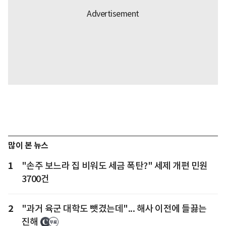
많이 본 뉴스
1
"손주 보느라 집 비워도 세금 폭탄?" 세제 개편 민원
3700건
2
"과거 육군 대학도 뺏겼는데"... 해사 이전에 들끓는
진해