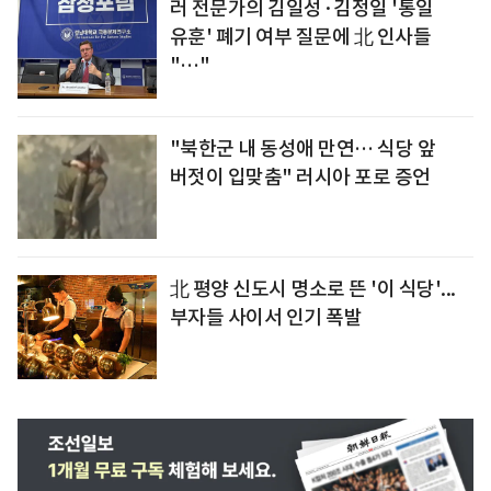
러 전문가의 김일성·김정일 '통일
유훈' 폐기 여부 질문에 北 인사들
"…"
"북한군 내 동성애 만연… 식당 앞
버젓이 입맞춤" 러시아 포로 증언
北 평양 신도시 명소로 뜬 '이 식당'...
부자들 사이서 인기 폭발