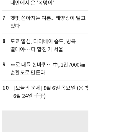
대만에서 온 '복덩이'
7
햇빛 쏟아지는 여름... 태양광이 떨고
있다
8
도쿄 열섬, 타이베이 습도, 방콕
열대야… 다 합친 게 서울
9
車로 대륙 한바퀴… 中, 2만7000㎞
순환도로 만든다
10
[오늘의 운세] 8월 6일 목요일 (음력
6월 24일 壬子)