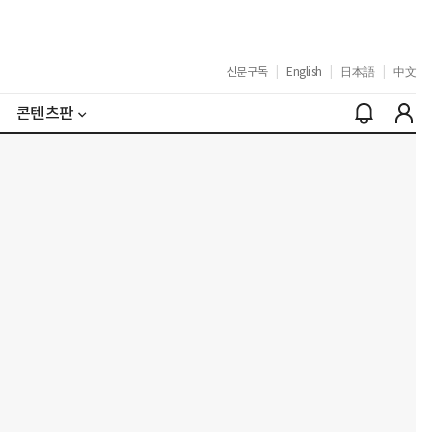
신문구독
|
English
|
日本語
|
中文
콘텐츠판