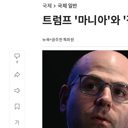
국제
국제 일반
트럼프 '마니아'와 
뉴욕=윤주헌 특파원
0