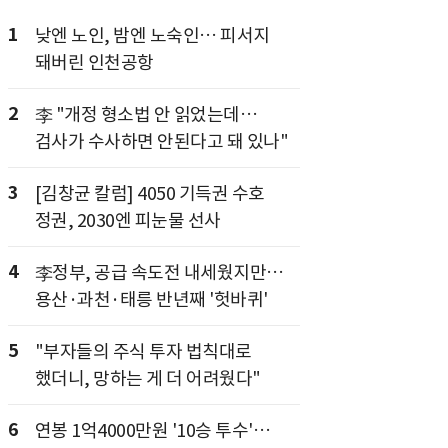
1
낮엔 노인, 밤엔 노숙인… 피서지
돼버린 인천공항
2
李 "개정 형소법 안 읽었는데…
검사가 수사하면 안된다고 돼 있나"
3
[김창균 칼럼] 4050 기득권 수호
정권, 2030엔 피눈물 선사
4
李정부, 공급 속도전 내세웠지만…
용산·과천·태릉 반년째 '헛바퀴'
5
"부자들의 주식 투자 법칙대로
했더니, 망하는 게 더 어려웠다"
6
연봉 1억4000만원 '10승 투수'…