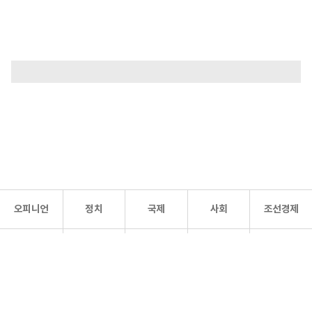
오피니언
정치
국제
사회
조선경제
문화·
조선
스포츠
건강
조선몰
연예
리더스
조선일보 공식 SNS