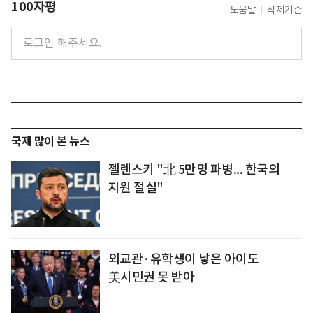
100자평
도움말
삭제기준
국제 많이 본 뉴스
젤렌스키 "北 5만명 파병... 한국의
지원 절실"
외교관·유학생이 낳은 아이도
美시민권 못 받아