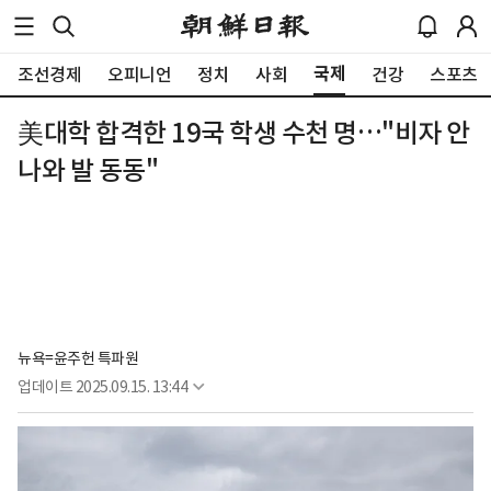
국제
조선경제
오피니언
정치
사회
건강
스포츠
美대학 합격한 19국 학생 수천 명…"비자 안
나와 발 동동"
뉴욕=윤주헌 특파원
업데이트
2025.09.15. 13:44