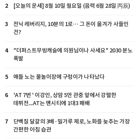
2
[오늘의 운세] 8월 10일 월요일 (음력 6월 28일 丙辰)
3
전닉 레버리지, 10분의 1로… 그 돈이 옮겨가 사들인
건?
4
"더퍼스트무빙캐슬에 의원님이나 사세요" 2030 분노
폭발
5
애들 노는 물놀이장에 구렁이가 나타났다
6
'AT 7번 ' 이강인, 상암 5만 관중 앞에서 강렬한
데뷔전...AT는 맨시티에 1대3 패배
7
단백질 달걀의 3배·밀가루 제로, 노화를 늦추는 가장
간편한 아침 습관