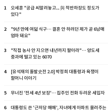
1
오세훈 "공급 씨말려놓고... 與 적반하장도 정도가
있다"
2
"9년 만에 여덟 식구… 결혼 안 하려던 제가 곧 6남매
엄마 돼요"
3
"직접 농사 안 지으면 내년까지 팔아라"… 양도세
중과에 떨고 있는 6070
4
[유석재의 돌발史전 2.0] 박정희 대통령과 욕쟁이
할머니 이야기
5
무너진 '전세 4년 보장'… 집주인 전화 두려운 세입자
6
대통령도 쓴 '근저당 매매', 자녀에게 아파트 물려주는