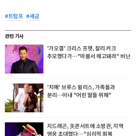
#
트럼프
#
세금
관련 기사
'가오갤' 크리스 프랫, 찰리 커크
추모했다가…"마블서 해고돼라" 비난
'치매' 브루스 윌리스, 가족들과
분리…아내 "어린 딸들 위해"
지드래곤, 美콘서트에 소방관, 지역
영웅 초대했다…"심리적 회복