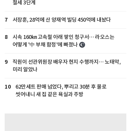
절세 3단계
7
서장훈, 28억에 산 양재역 빌딩 450억에 내놨다
8
시속 160㎞ 고속철 아래 쌓인 청구서… 라오스는
어떻게 '中 부채 함정'에 빠졌나
9
직원이 선관위원장 배우자 현지 수행까지… 노태악,
미리 알았나
10
62만세트 판매 넘었다, 뿌리고 30분 후 물로
씻어내니 새 집 같은 욕실과 주방