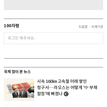
100자평
도움말
삭제기준
국제 많이 본 뉴스
시속 160㎞ 고속철 아래 쌓인
청구서… 라오스는 어떻게 '中 부채
함정'에 빠졌나