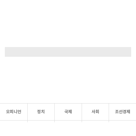
오피니언
정치
국제
사회
조선경제
문화·
조선
스포츠
건강
조선몰
연예
리더스