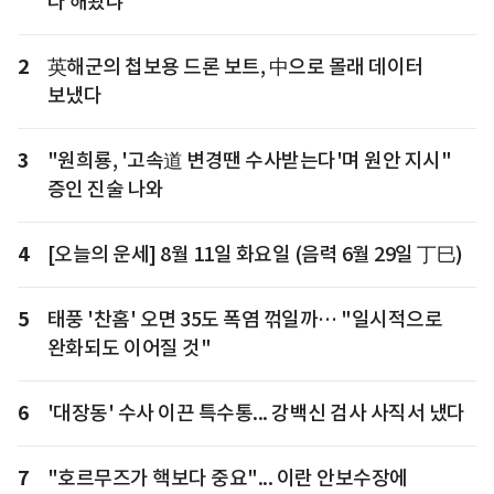
다 해봤냐"
2
英해군의 첩보용 드론 보트, 中으로 몰래 데이터
보냈다
3
"원희룡, '고속道 변경땐 수사받는다'며 원안 지시"
증인 진술 나와
4
[오늘의 운세] 8월 11일 화요일 (음력 6월 29일 丁巳)
5
태풍 '찬홈' 오면 35도 폭염 꺾일까… "일시적으로
완화되도 이어질 것"
6
'대장동' 수사 이끈 특수통... 강백신 검사 사직서 냈다
7
"호르무즈가 핵보다 중요"... 이란 안보수장에