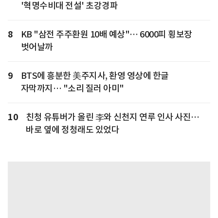
'혁명수비대 전설' 초강경파
8
KB "삼전 주주환원 10배 예상"… 6000피 횡보장
벗어날까
9
BTS에 흥분한 美주지사, 환영 영상에 한글
자막까지… "소리 질러 아미"
10
친청 유튜버가 올린 李와 신천지 연루 인사 사진…
바로 옆에 정청래도 있었다