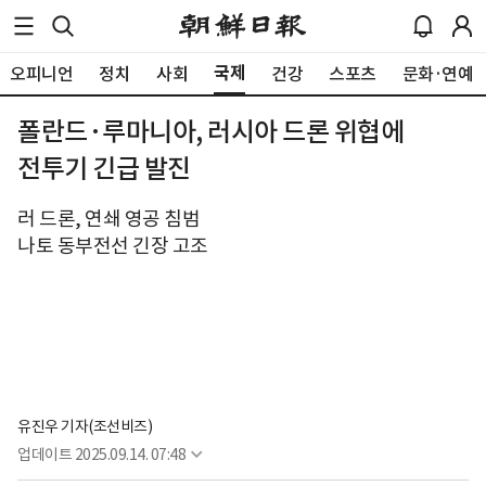
국제
오피니언
정치
사회
건강
스포츠
문화·연예
폴란드·루마니아, 러시아 드론 위협에
전투기 긴급 발진
러 드론, 연쇄 영공 침범
나토 동부전선 긴장 고조
유진우 기자(조선비즈)
업데이트
2025.09.14. 07:48