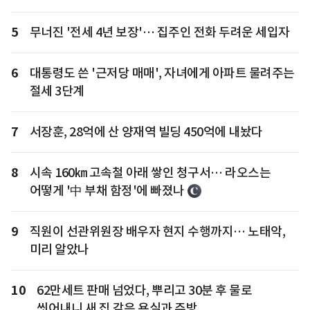
5
무너진 '전세 4년 보장'… 집주인 전화 두려운 세입자
6
대통령도 쓴 '근저당 매매', 자녀에게 아파트 물려주는
절세 3단계
7
서장훈, 28억에 산 양재역 빌딩 450억에 내놨다
8
시속 160㎞ 고속철 아래 쌓인 청구서… 라오스는
어떻게 '中 부채 함정'에 빠졌나
9
직원이 선관위원장 배우자 현지 수행까지… 노태악,
미리 알았나
10
62만세트 판매 넘었다, 뿌리고 30분 후 물로
씻어내니 새 집 같은 욕실과 주방