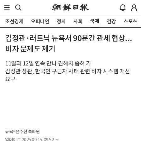
국제
조선경제
오피니언
정치
사회
건강
스포츠
김정관·러트닉 뉴욕서 90분간 관세 협상...
비자 문제도 제기
11일과 12일 연속 만나 견해차 좁혀 가
김정관 장관, 한국인 구금자 사태 관련 비자 시스템 개선
요구
뉴욕=윤주헌 특파원
업데이트
2025.09.15. 09:52