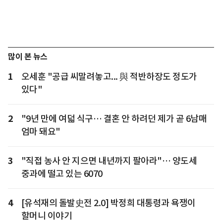
많이 본 뉴스
1
오세훈 "공급 씨말려놓고... 與 적반하장도 정도가
있다"
2
"9년 만에 여덟 식구… 결혼 안 하려던 제가 곧 6남매
엄마 돼요"
3
"직접 농사 안 지으면 내년까지 팔아라"… 양도세
중과에 떨고 있는 6070
4
[유석재의 돌발史전 2.0] 박정희 대통령과 욕쟁이
할머니 이야기