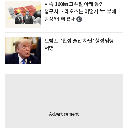
시속 160㎞ 고속철 아래 쌓인
청구서… 라오스는 어떻게 '中 부채
함정'에 빠졌나
트럼프, '원정 출산 차단' 행정명령
서명