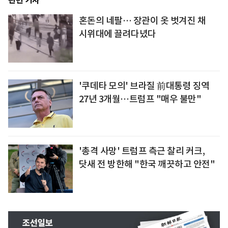
관련 기사
혼돈의 네팔… 장관이 옷 벗겨진 채
시위대에 끌려다녔다
'쿠데타 모의' 브라질 前대통령 징역
27년 3개월…트럼프 "매우 불만"
'총격 사망' 트럼프 측근 찰리 커크,
닷새 전 방한해 "한국 깨끗하고 안전"