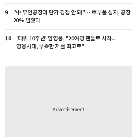
9
"中 무인공장과 단가 경쟁 안 돼"… 車부품 성지, 공장
20% 멈췄다
10
'데뷔 10주년' 임영웅, "20여명 팬들로 시작...
영웅시대, 부족한 저를 최고로"