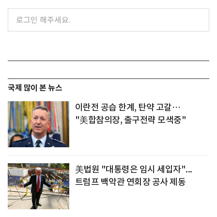
국제 많이 본 뉴스
이란전 공습 한계, 탄약 고갈…
"美합참의장, 출구전략 모색중"
美법원 "대통령은 임시 세입자"...
트럼프 백악관 연회장 공사 제동