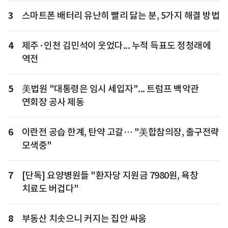
3
스마트폰 배터리 유난히 빨리 닳는 분, 5가지 해결 방법
4
제주·인천 김민석이 웃었다... 누적 득표도 정청래에
역전
5
美법원 "대통령은 임시 세입자"... 트럼프 백악관
연회장 공사 제동
6
이란전 공습 한계, 탄약 고갈… "美합참의장, 출구전략
모색중"
7
[단독] 요양병원들 "환자당 지원금 7980원, 욕창
치료도 버겁다"
8
부동산 치솟으니 커지는 집안 싸움