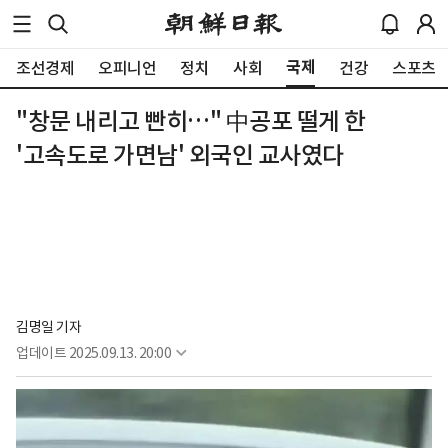
국제
조선경제
오피니언
정치
사회
건강
스포츠
"창문 내리고 빤히…" 中공포 떨게 한
'고속도로 가면남' 외국인 교사였다
김명일 기자
업데이트
2025.09.13. 20:00