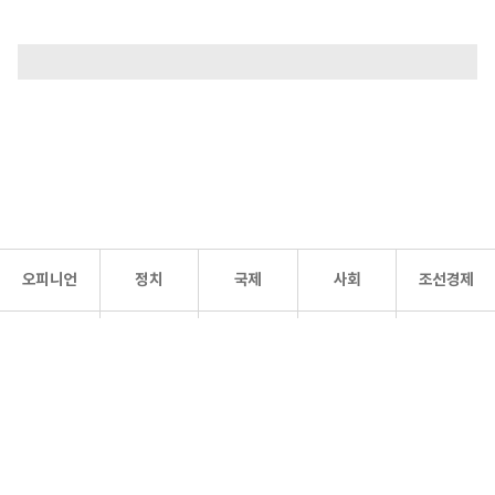
오피니언
정치
국제
사회
조선경제
문화·
조선
스포츠
건강
조선몰
연예
리더스
조선일보 공식 SNS