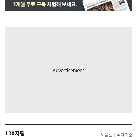
100자평
도움말
삭제기준