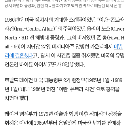
1987년 미 의회의 '이란-콘트라 사건' 조사 청문회에서 증언하는 올리버 노스
당시 해병대 중령과, 관련 자료를 파기하고 백악관 밖으로 빼돌린 비서 폰 홀
1980년대 미국 정치사의 거대한 스캔들이었던 ‘이란-콘트라
사건(Iran-Contra Affair)’의 주역이었던 올리버 노스(Oliver
Northㆍ81) 전 해병대 중령과, 그의 비서였던 폰 홀(Fawn H
allㆍ66)이 지난달 27일 버지니아주 알링턴 카운티에서
비밀
리에 결혼했다
고, 당시 이 사건을 집중 취재했던 미국의 유명
언론인 마이클 아이시코프가 8일 밝혔다.
로널드 레이건 미국 대통령은 2기 행정부(1985년 1월~1989
년 1월) 내내 1986년 터진 ‘이란-콘트라 사건’으로 홍역을
치러야 했다.
레이건 행정부가 1979년 이슬람 혁명 이후 적대적인 정책을
취해온 이란에 1985년부터 은밀하게 미국산 무기를 판매하