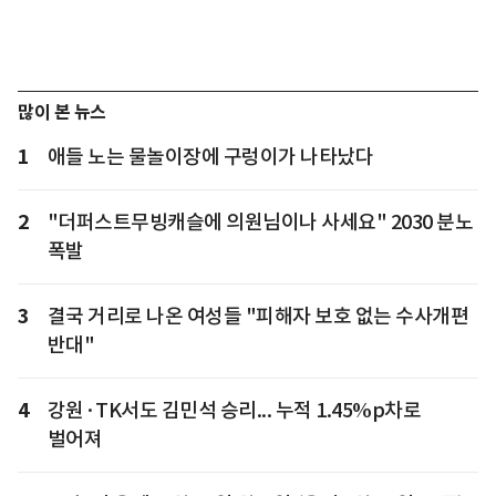
많이 본 뉴스
1
애들 노는 물놀이장에 구렁이가 나타났다
2
"더퍼스트무빙캐슬에 의원님이나 사세요" 2030 분노
폭발
3
결국 거리로 나온 여성들 "피해자 보호 없는 수사개편
반대"
4
강원·TK서도 김민석 승리... 누적 1.45%p차로
벌어져