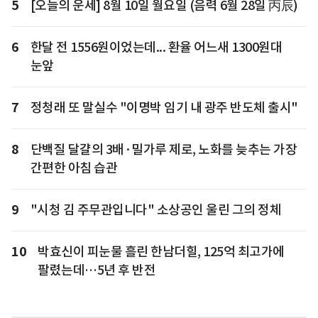
5
[오늘의 운세] 8월 10일 월요일 (음력 6월 28일 丙辰)
6
한달 전 1556원이었는데... 환율 어느새 1300원대
눈앞
7
정청래 또 말실수 "이명박 임기 내 광주 반도체 출시"
8
단백질 달걀의 3배·밀가루 제로, 노화를 늦추는 가장
간편한 아침 습관
9
"시청 김 주무관입니다" 소상공인 울린 그의 정체
10
박효신이 피눈물 흘린 한남더힐, 125억 최고가에
팔렸는데…5년 후 반전