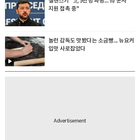
젤렌스키 "北 5만명 파병... 韓 군사
지원 접촉 중"
놀런 감독도 맛봤다는 소금빵... 뉴요커
입맛 사로잡았다