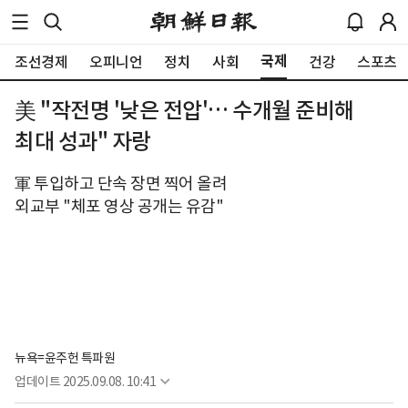
국제
조선경제
오피니언
정치
사회
건강
스포츠
美 "작전명 '낮은 전압'… 수개월 준비해
최대 성과" 자랑
軍 투입하고 단속 장면 찍어 올려
외교부 "체포 영상 공개는 유감"
뉴욕=윤주헌 특파원
업데이트
2025.09.08. 10:41