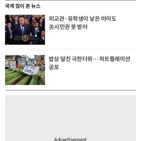
국제 많이 본 뉴스
외교관·유학생이 낳은 아이도
美시민권 못 받아
밥상 덮친 극한더위… 히트플레이션
공포