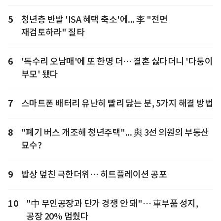
5
청년층 반발 'ISA 혜택 축소'에... 李 "전면
재검토하라" 질타
6
'독수리 오남매'에 또 한명 더… 결혼 싫다더니 '다둥이
부모' 됐다
7
스마트폰 배터리 유난히 빨리 닳는 분, 5가지 해결 방법
8
"폐기 버스 개조해 청년주택"... 與 3선 의원의 부동산
묘수?
9
밥상 덮친 극한더위… 히트플레이션 공포
10
"中 무인공장과 단가 경쟁 안 돼"… 車부품 성지,
공장 20% 멈췄다