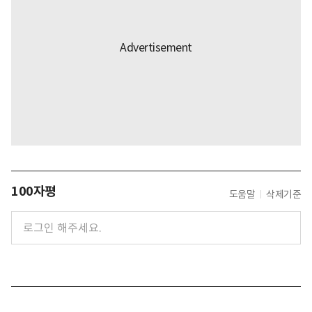
100자평
도움말
삭제기준