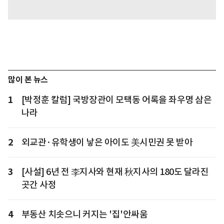
많이 본 뉴스
1
[박정훈 칼럼] 국방장관이 모택동 어록을 좌우명 삼은
나라
2
외교관·유학생이 낳은 아이도 美시민권 못 받아
3
[사설] 6년 전 李지사와 현재 秋지사의 180도 달라진
곳간 사정
4
부동산 치솟으니 커지는 '집'안싸움