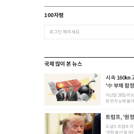
100자평
국제 많이 본 뉴스
시속 160㎞
'中 부채 함
지난달 28일 라
장 먼저 눈에 들어
트럼프, '원
도널드 트럼프 미
‘원정 출산’을 차