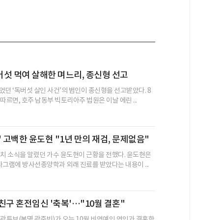
섯 먹여 살해한 며느리, 종신형 선고
었던 ‘독버섯 살인 사건’의 범인이 종신형을 선고받았다. 8
따르면, 호주 남동부 빅토리아주 법원은 이날 에린 ...
' 고백한 윤도현 "1년 만의 재검, 문제없음"
완치 소식을 알렸던 가수 윤도현이 근황을 전했다. 윤도현은
타그램에 방사선종양학과 외래 진료를 받았다는 내용이 ...
친구 혼전임신 '축복'…"10월 결혼"
 곽튜브(본명 곽준빈)가 오는 10월 비연예인 연인과 결혼한