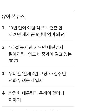
많이 본 뉴스
1
"9년 만에 여덟 식구… 결혼 안
하려던 제가 곧 6남매 엄마 돼요"
2
"직접 농사 안 지으면 내년까지
팔아라"… 양도세 중과에 떨고 있는
6070
3
무너진 '전세 4년 보장'… 집주인
전화 두려운 세입자
4
박정희 대통령과 욕쟁이 할머니
이야기