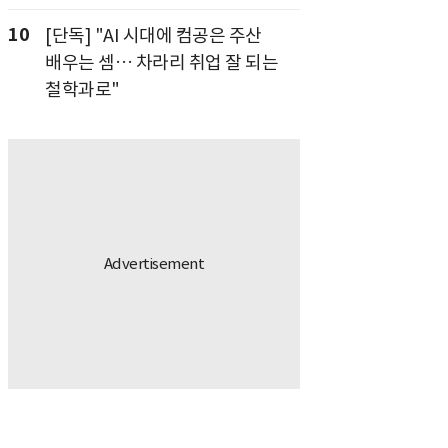
10
[단독] "AI 시대에 컴공은 주산
배우는 셈… 차라리 취업 잘 되는
철학과로"