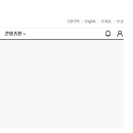
신문구독
|
English
|
日本語
|
中文
콘텐츠판