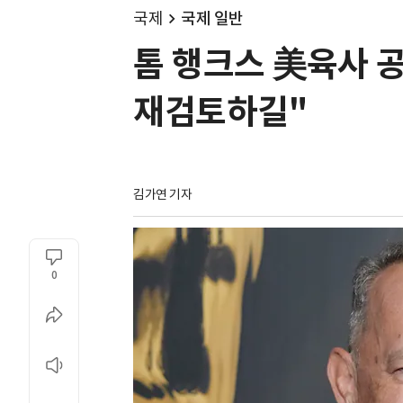
국제
국제 일반
톰 행크스 美육사 
재검토하길"
김가연 기자
0