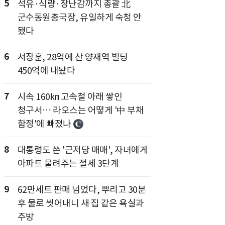
5
석유·식량·장난감까지 총괄 北
군수동원총국장, 유일하게 숙청 안
됐다
6
서장훈, 28억에 산 양재역 빌딩
450억에 내놨다
7
시속 160㎞ 고속철 아래 쌓인
청구서… 라오스는 어떻게 '中 부채
함정'에 빠졌나
8
대통령도 쓴 '근저당 매매', 자녀에게
아파트 물려주는 절세 3단계
9
62만세트 판매 넘었다, 뿌리고 30분
후 물로 씻어내니 새 집 같은 욕실과
주방