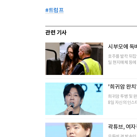
#
트럼프
관련 기사
시부모에 독버
호주를 발칵 뒤집
일 현지매체 등에 
'희귀암 완치
희귀암 투병 및 
8일 자신의 인스
곽튜브, 여자
유튜버 겸 방송인