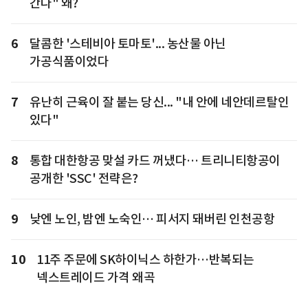
간다" 왜?
6
달콤한 '스테비아 토마토'... 농산물 아닌
가공식품이었다
7
유난히 근육이 잘 붙는 당신... "내 안에 네안데르탈인
있다"
8
통합 대한항공 맞설 카드 꺼냈다… 트리니티항공이
공개한 'SSC' 전략은?
9
낮엔 노인, 밤엔 노숙인… 피서지 돼버린 인천공항
10
11주 주문에 SK하이닉스 하한가…반복되는
넥스트레이드 가격 왜곡