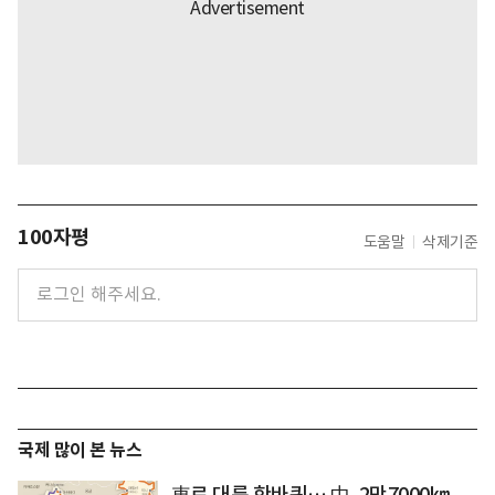
100자평
도움말
삭제기준
국제 많이 본 뉴스
車로 대륙 한바퀴… 中, 2만7000㎞