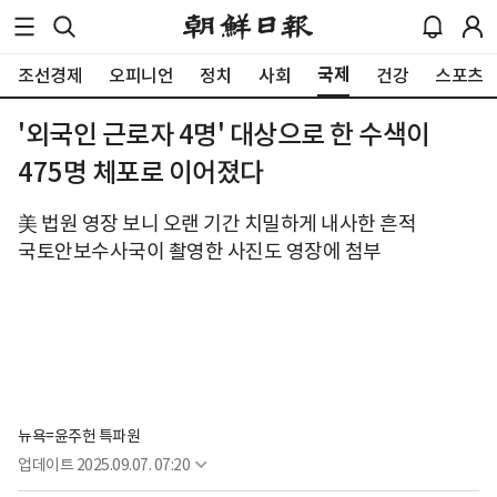
국제
조선경제
오피니언
정치
사회
건강
스포츠
'외국인 근로자 4명' 대상으로 한 수색이
475명 체포로 이어졌다
美 법원 영장 보니 오랜 기간 치밀하게 내사한 흔적
국토안보수사국이 촬영한 사진도 영장에 첨부
뉴욕=윤주헌 특파원
업데이트
2025.09.07. 07:20