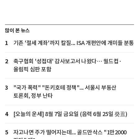
많이 본 뉴스
1
기존 '절세 계좌'까지 칼질... ISA 개편안에 개미들 분통
2
축구협회 '성접대' 감사보고서 나왔다… 월드컵·
올림픽 심판 포함
3
"국가 폭력" "돈키호테 정책"... 서울시 부동산
토론회, 정부 난타
4
[오늘의 운세] 8월 7일 금요일 (음력 6월 25일 癸丑)
5
자고나면 주가 떨어지는데... 골드만삭스 "1만2000