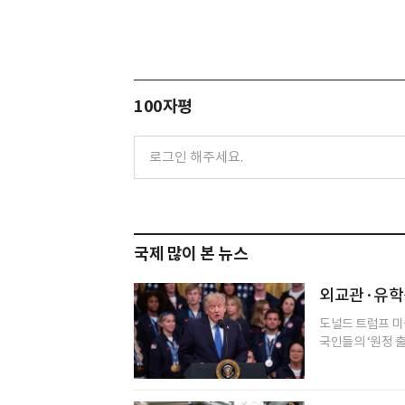
100자평
국제 많이 본 뉴스
외교관·유학
도널드 트럼프 미
국인들의 ‘원정 출