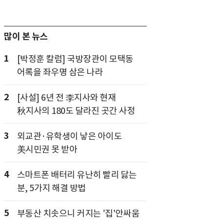
많이 본 뉴스
1
[박정훈 칼럼] 국방장관이 모택동
어록을 좌우명 삼은 나라
2
[사설] 6년 전 李지사와 현재
秋지사의 180도 달라진 곳간 사정
3
외교관·유학생이 낳은 아이도
美시민권 못 받아
4
스마트폰 배터리 유난히 빨리 닳는
분, 5가지 해결 방법
5
부동산 치솟으니 커지는 '집'안싸움