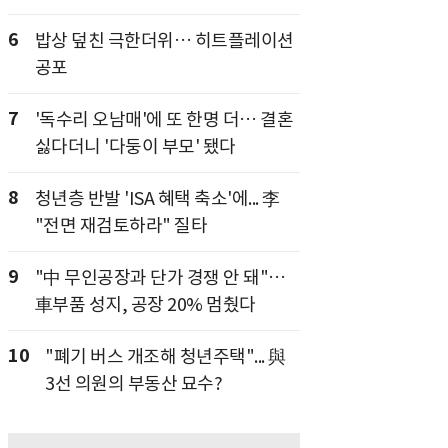
6
밥상 덮친 극한더위… 히트플레이션
공포
7
'독수리 오남매'에 또 한명 더… 결혼
싫다더니 '다둥이 부모' 됐다
8
청년층 반발 'ISA 혜택 축소'에... 李
"전면 재검토하라" 질타
9
"中 무인공장과 단가 경쟁 안 돼"…
車부품 성지, 공장 20% 멈췄다
10
"폐기 버스 개조해 청년주택"... 與
3선 의원의 부동산 묘수?