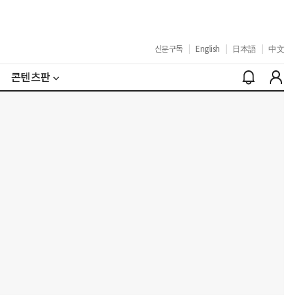
신문구독
|
English
|
日本語
|
中文
콘텐츠판