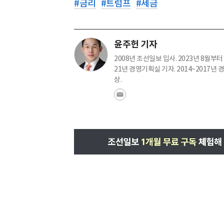
#
금리
#
트럼프
#
세금
윤주헌 기자
2008년 조선일보 입사. 2023년 8월부터 
21년 경영기획실 기자. 2014~2017
상.