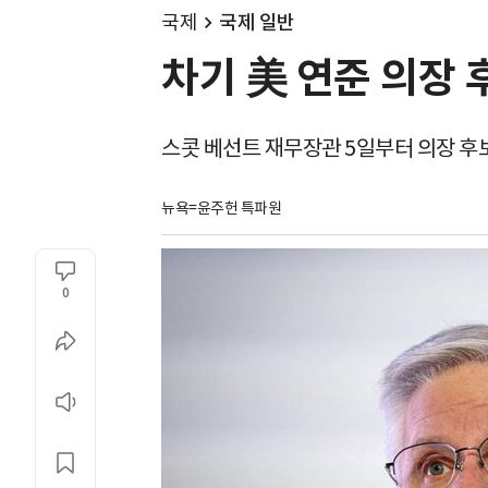
국제
국제 일반
차기 美 연준 의장 
스콧 베선트 재무장관 5일부터 의장 후
뉴욕=윤주헌 특파원
0