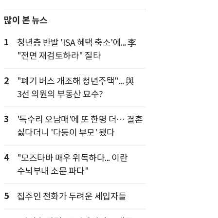
많이 본 뉴스
1
청년층 반발 'ISA 혜택 축소'에... 李
"전면 재검토하라" 질타
2
"폐기 버스 개조해 청년주택"... 與
3선 의원의 부동산 묘수?
3
'독수리 오남매'에 또 한명 더… 결혼
싫다더니 '다둥이 부모' 됐다
4
"모즈타바 매우 위독하다... 이란
수뇌부내 소문 파다"
5
집주인 전화가 두려운 세입자들