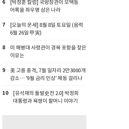
6
[박정훈 칼럼] 국방장관이 모택동
어록을 좌우명 삼은 나라
7
[오늘의 운세] 8월 8일 토요일 (음력
6월 26일 甲寅)
8
미 해병대 사령관이 경북 포항을 찾은
이유는
9
美 고용 충격, 7월 일자리 2만3000개
감소… '9월 금리 인상' 제동 걸리나
10
[유석재의 돌발史전 2.0] 박정희
대통령과 욕쟁이 할머니 이야기