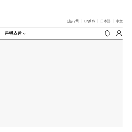
신문구독
|
English
|
日本語
|
中文
콘텐츠판