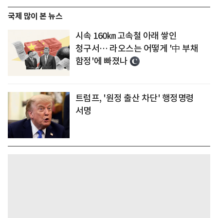
국제 많이 본 뉴스
시속 160㎞ 고속철 아래 쌓인
청구서… 라오스는 어떻게 '中 부채
함정'에 빠졌나
트럼프, '원정 출산 차단' 행정명령
서명