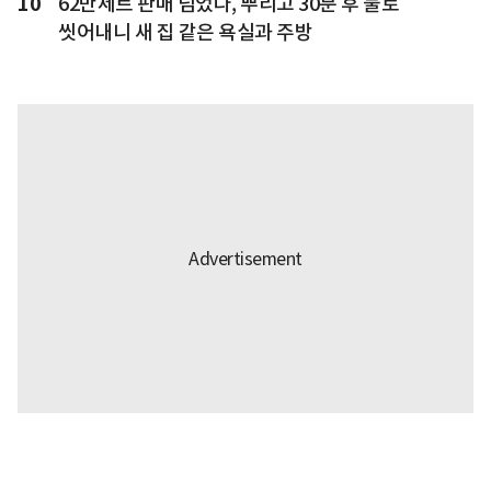
10
62만세트 판매 넘었다, 뿌리고 30분 후 물로
씻어내니 새 집 같은 욕실과 주방