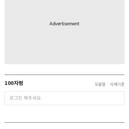
100자평
도움말
삭제기준