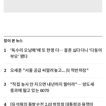
많이 본 뉴스
1
'독수리 오남매'에 또 한명 더… 결혼 싫다더니 '다둥이
부모' 됐다
2
오세훈 "서울 공급 씨말려놓고... 與 적반하장"
3
"직접 농사 안 지으면 내년까지 팔아라"… 양도세
중과에 떨고 있는 6070
4
[유석재의 돌발史전 2.0] 박정희 대통령과 욕쟁이