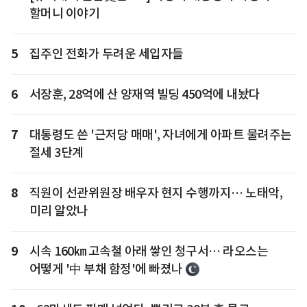
할머니 이야기
5
집주인 전화가 두려운 세입자들
6
서장훈, 28억에 산 양재역 빌딩 450억에 내놨다
7
대통령도 쓴 '근저당 매매', 자녀에게 아파트 물려주는
절세 3단계
8
직원이 선관위원장 배우자 현지 수행까지… 노태악,
미리 알았나
9
시속 160㎞ 고속철 아래 쌓인 청구서… 라오스는
어떻게 '中 부채 함정'에 빠졌나