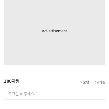
100자평
도움말
삭제기준