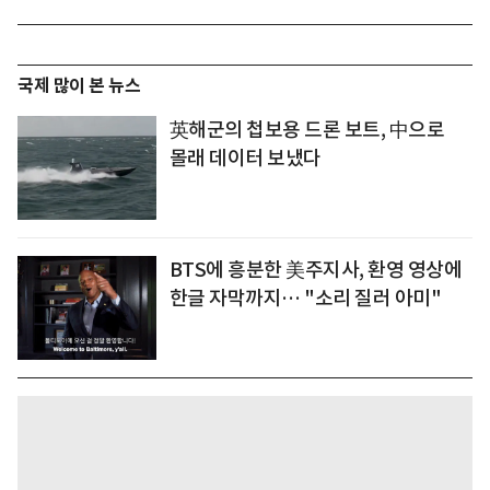
국제 많이 본 뉴스
英해군의 첩보용 드론 보트, 中으로
몰래 데이터 보냈다
BTS에 흥분한 美주지사, 환영 영상에
한글 자막까지… "소리 질러 아미"