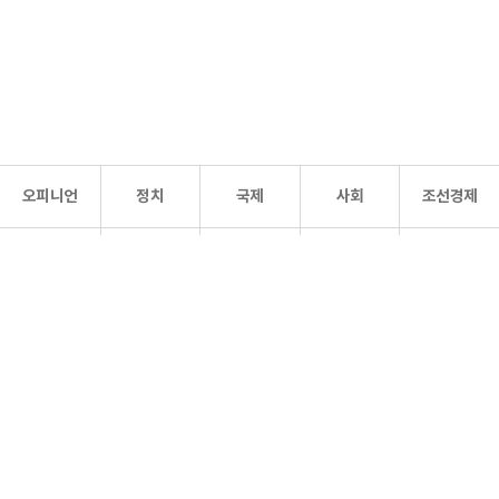
오피니언
정치
국제
사회
조선경제
문화·
조선
스포츠
건강
조선몰
연예
리더스
조선일보 공식 SNS
개인정보처리방침
사이트맵
Copyright 조선일보 All rights reserved. 무단 전재 및 재배포 금지.