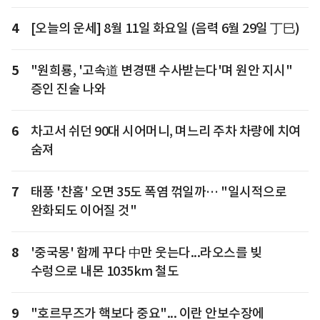
4
[오늘의 운세] 8월 11일 화요일 (음력 6월 29일 丁巳)
5
"원희룡, '고속道 변경땐 수사받는다'며 원안 지시"
증인 진술 나와
6
차고서 쉬던 90대 시어머니, 며느리 주차 차량에 치여
숨져
7
태풍 '찬홈' 오면 35도 폭염 꺾일까… "일시적으로
완화되도 이어질 것"
8
'중국몽' 함께 꾸다 中만 웃는다...라오스를 빚
수렁으로 내몬 1035km 철도
9
"호르무즈가 핵보다 중요"... 이란 안보수장에