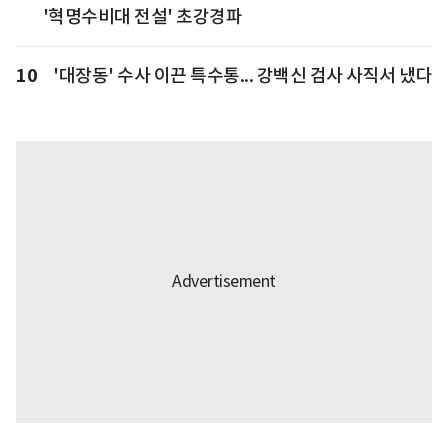
'혁명수비대 전설' 초강경파
10
'대장동' 수사 이끈 특수통... 강백신 검사 사직서 냈다