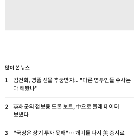
많이 본 뉴스
1
김건희, 명품 선물 추궁받자... "다른 영부인들 수사는
다 해봤냐"
2
英해군의 첩보용 드론 보트, 中으로 몰래 데이터
보냈다
3
"국장은 장기 투자 못해"… 개미들 다시 美 증시로