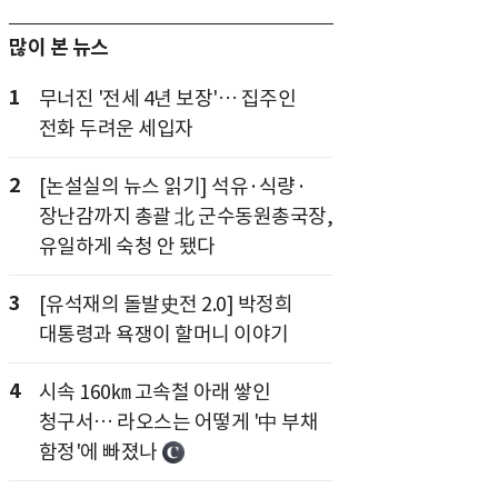
많이 본 뉴스
1
무너진 '전세 4년 보장'… 집주인
전화 두려운 세입자
2
[논설실의 뉴스 읽기] 석유·식량·
장난감까지 총괄 北 군수동원총국장,
유일하게 숙청 안 됐다
3
[유석재의 돌발史전 2.0] 박정희
대통령과 욕쟁이 할머니 이야기
4
시속 160㎞ 고속철 아래 쌓인
청구서… 라오스는 어떻게 '中 부채
함정'에 빠졌나