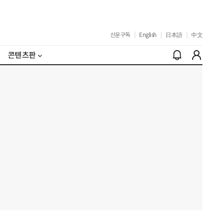
신문구독
|
English
|
日本語
|
中文
콘텐츠판