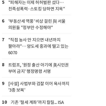
5
"피해자는 이제 허허벌판 섰다…
친족성폭력·스토킹 당하면 지옥"
6
'부동산세 역풍' 비상 걸린 與 서울
의원들 "정부안 수정해야"
7
"직접 농사 안 지으면 내년까지
팔아라"… 양도세 중과에 떨고 있는
6070
8
트럼프, '원정 출산 아기에 美시민권
부여 금지' 행정명령 서명
9
[사설] 사법부와 검찰 이어 육사까지
'3종 보복'
10
기존 '절세 계좌'까지 칼질... ISA