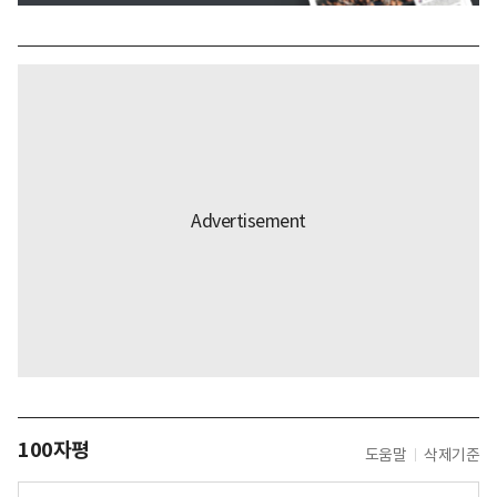
100자평
도움말
삭제기준