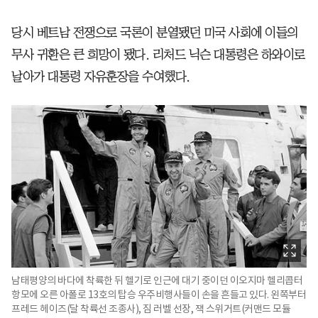
당시 베트남 전쟁으로 국론이 분열됐던 미국 사회에 이들의
무사 귀환은 큰 희망이 됐다. 리처드 닉슨 대통령은 하와이로
날아가 대통령 자유훈장을 수여했다.
남태평양의 바다에 착륙한 뒤 헬기로 인근에 대기 중이던 이오지마 헬리콥터
항모에 오른 아폴로 13호의 탑승 우주비행사들이 손을 흔들고 있다. 왼쪽부터
프레드 헤이즈(달 착륙선 조종사), 짐 러벨 선장, 잭 스위거트(커맨드 모듈