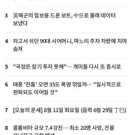
3
英해군의 첩보용 드론 보트, 中으로 몰래 데이터
보냈다
4
차고서 쉬던 90대 시어머니, 며느리 주차 차량에 치여
숨져
5
"국장은 장기 투자 못해"… 개미들 다시 美 증시로
6
태풍 '찬홈' 오면 35도 폭염 꺾일까… "일시적으로
완화되도 이어질 것"
7
[오늘의 운세] 8월 11일 화요일 (음력 6월 29일 丁巳)
8
콜롬비아 규모 7.4 강진… 최소 20명 사망, 건물