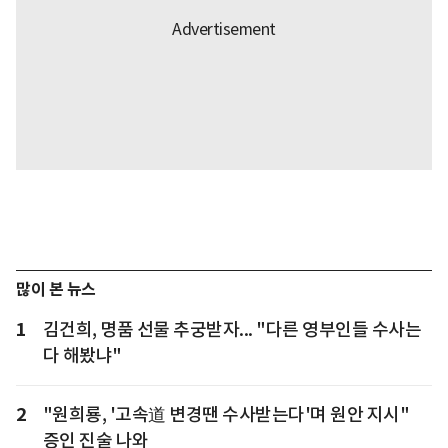
많이 본 뉴스
1
김건희, 명품 선물 추궁받자... "다른 영부인들 수사는
다 해봤냐"
2
"원희룡, '고속道 변경땐 수사받는다'며 원안 지시"
증인 진술 나와