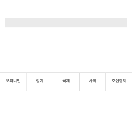
오피니언
정치
국제
사회
조선경제
문화·
조선
스포츠
건강
조선몰
연예
리더스
조선일보 공식 SNS