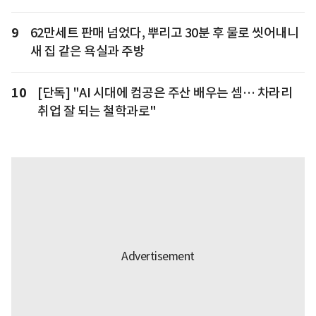
9
62만세트 판매 넘었다, 뿌리고 30분 후 물로 씻어내니
새 집 같은 욕실과 주방
10
[단독] "AI 시대에 컴공은 주산 배우는 셈… 차라리
취업 잘 되는 철학과로"