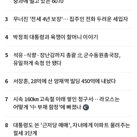
중과에 떨고 있는 6070
3
무너진 '전세 4년 보장'… 집주인 전화 두려운 세입자
4
박정희 대통령과 욕쟁이 할머니 이야기
5
석유·식량·장난감까지 총괄 北 군수동원총국장,
유일하게 숙청 안 됐다
6
서장훈, 28억에 산 양재역 빌딩 450억에 내놨다
7
시속 160㎞ 고속철 아래 쌓인 청구서… 라오스는
어떻게 '中 부채 함정'에 빠졌나
8
대통령도 쓴 '근저당 매매', 자녀에게 아파트 물려주는
절세 3단계