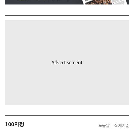
100자평
도움말
삭제기준