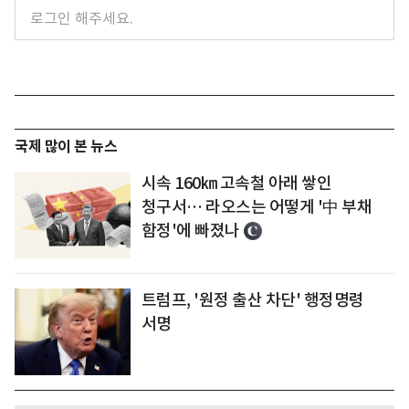
국제 많이 본 뉴스
시속 160㎞ 고속철 아래 쌓인
청구서… 라오스는 어떻게 '中 부채
함정'에 빠졌나
트럼프, '원정 출산 차단' 행정명령
서명