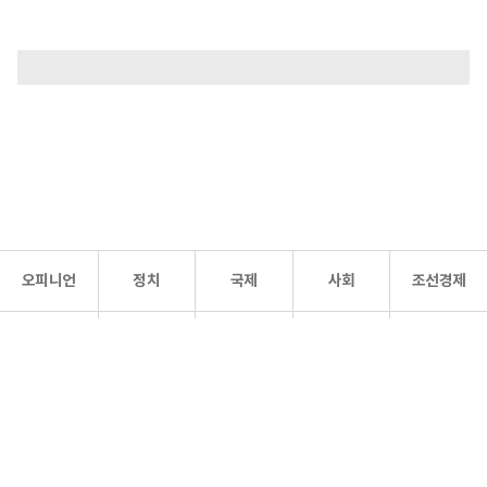
오피니언
정치
국제
사회
조선경제
문화·
조선
스포츠
건강
조선몰
연예
리더스
조선일보 공식 SNS