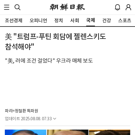
국제
조선경제
오피니언
정치
사회
건강
스포츠
美 "트럼프-푸틴 회담에 젤렌스키도
참석해야"
"美, 러에 조건 걸었다" 우크라 매체 보도
파리=정철환 특파원
업데이트
2025.08.08. 07:33