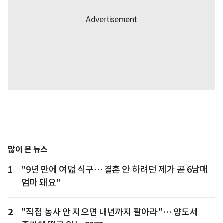
많이 본 뉴스
1
"9년 만에 여덟 식구… 결혼 안 하려던 제가 곧 6남매
엄마 돼요"
2
"직접 농사 안 지으면 내년까지 팔아라"… 양도세