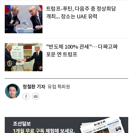
트럼프-푸틴, 다음주 중 정상회담
개최... 장소는 UAE 유력
"반도체 100% 관세"… 다짜고짜
포문 연 트럼프
정철환 기자
유럽 특파원