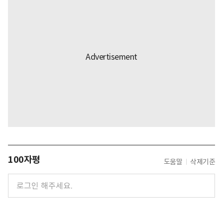
100자평
도움말
삭제기준