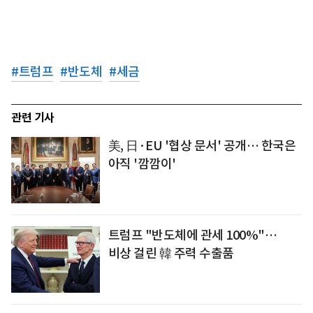
#
트럼프
#
반도체
#
세금
관련 기사
美, 日·EU '협상 문서' 공개… 한국은
아직 '깜깜이'
트럼프 "반도체에 관세 100%"…
비상 걸린 韓 주력 수출품