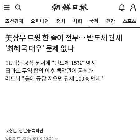
국제
조선경제
오피니언
정치
사회
건강
스포츠
美상무 트윗 한 줄이 전부… 반도체 관세
'최혜국 대우' 문제 없나
EU와는 공식 문서에 "반도체 15%" 명시
日과도 무역 합의 이후 백악관이 공식화
러트닉 "美에 공장 지으면 관세 100% 면제"
워싱턴=김은중 특파원
업데이트
2025.08.08. 10:00