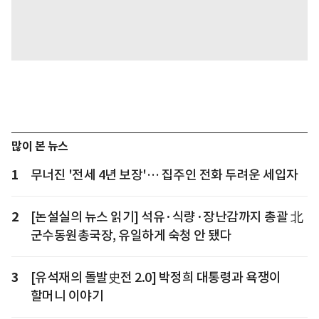
많이 본 뉴스
1
무너진 '전세 4년 보장'… 집주인 전화 두려운 세입자
2
[논설실의 뉴스 읽기] 석유·식량·장난감까지 총괄 北
군수동원총국장, 유일하게 숙청 안 됐다
3
[유석재의 돌발史전 2.0] 박정희 대통령과 욕쟁이
할머니 이야기