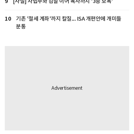
9
[사설] 사법부와 검찰 이어 육사까지 '3종 보복'
10
기존 '절세 계좌'까지 칼질... ISA 개편안에 개미들
분통