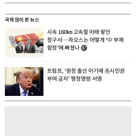
국제 많이 본 뉴스
시속 160㎞ 고속철 아래 쌓인
청구서… 라오스는 어떻게 '中 부채
함정'에 빠졌나
트럼프, '원정 출산 아기에 美시민권
부여 금지' 행정명령 서명