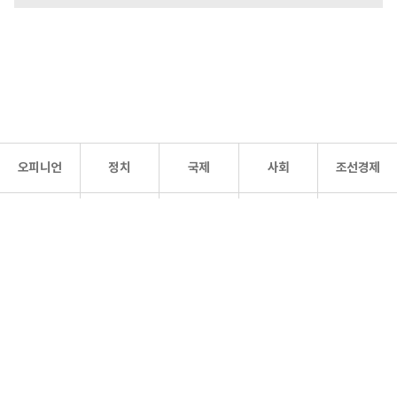
오피니언
정치
국제
사회
조선경제
문화·
조선
스포츠
건강
조선몰
연예
리더스
조선일보 공식 SNS
개인정보처리방침
사이트맵
Copyright 조선일보 All rights reserved. 무단 전재 및 재배포 금지.