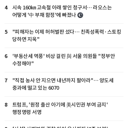
4
시속 160㎞ 고속철 아래 쌓인 청구서… 라오스는
어떻게 '中 부채 함정'에 빠졌나
5
"피해자는 이제 허허벌판 섰다… 친족성폭력·스토킹
당하면 지옥"
6
'부동산세 역풍' 비상 걸린 與 서울 의원들 "정부안
수정해야"
7
"직접 농사 안 지으면 내년까지 팔아라"… 양도세
중과에 떨고 있는 6070
8
트럼프, '원정 출산 아기에 美시민권 부여 금지'
행정명령 서명