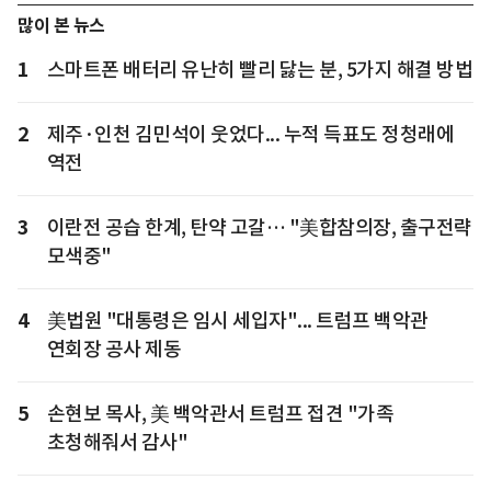
많이 본 뉴스
1
스마트폰 배터리 유난히 빨리 닳는 분, 5가지 해결 방법
2
제주·인천 김민석이 웃었다... 누적 득표도 정청래에
역전
3
이란전 공습 한계, 탄약 고갈… "美합참의장, 출구전략
모색중"
4
美법원 "대통령은 임시 세입자"... 트럼프 백악관
연회장 공사 제동
5
손현보 목사, 美 백악관서 트럼프 접견 "가족
초청해줘서 감사"