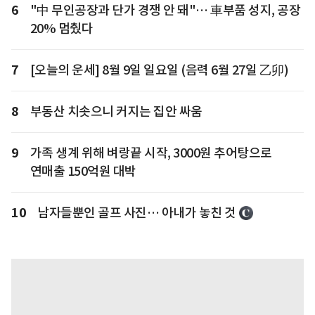
6
"中 무인공장과 단가 경쟁 안 돼"… 車부품 성지, 공장
20% 멈췄다
7
[오늘의 운세] 8월 9일 일요일 (음력 6월 27일 乙卯)
8
부동산 치솟으니 커지는 집안 싸움
9
가족 생계 위해 벼랑끝 시작, 3000원 추어탕으로
연매출 150억원 대박
10
남자들뿐인 골프 사진… 아내가 놓친 것