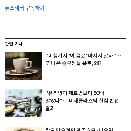
뉴스레터 구독하기
관련 기사
"비행기서 '이 음료' 마시지 말라"…
또 나온 승무원들 폭로, 왜?
"유리병이 페트병보다 50배
많았다"… 미세플라스틱 실험 반전
결과
탈모 막으려면 맥주효모·비오틴