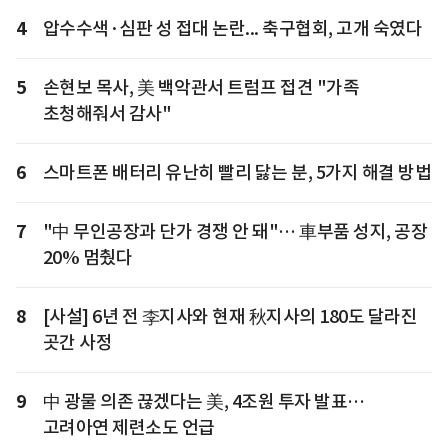
4
압수수색·심판 성 접대 논란... 축구협회, 고개 숙였다
5
손현보 목사, 美 백악관서 트럼프 접견 "가족
초청해줘서 감사"
6
스마트폰 배터리 유난히 빨리 닳는 분, 5가지 해결 방법
7
"中 무인공장과 단가 경쟁 안 돼"… 車부품 성지, 공장
20% 멈췄다
8
[사설] 6년 전 李지사와 현재 秋지사의 180도 달라진
곳간 사정
9
中 광물 의존 끊겠다는 美, 4조원 투자 발표…
고려아연 제련소도 언급