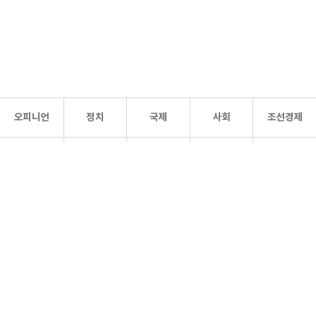
오피니언
정치
국제
사회
조선경제
문화·
조선
스포츠
건강
조선몰
연예
리더스
조선일보 공식 SNS
개인정보처리방침
사이트맵
Copyright 조선일보 All rights reserved. 무단 전재 및 재배포 금지.