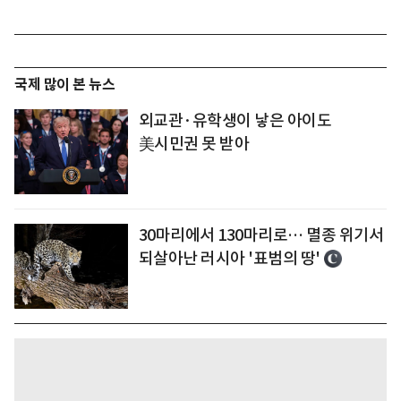
국제 많이 본 뉴스
외교관·유학생이 낳은 아이도
美시민권 못 받아
30마리에서 130마리로… 멸종 위기서
되살아난 러시아 '표범의 땅'