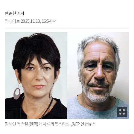
안준현 기자
업데이트
2025.11.13. 16:54
길레인 맥스웰(왼쪽)과 제프리 엡스타인. /AFP 연합뉴스