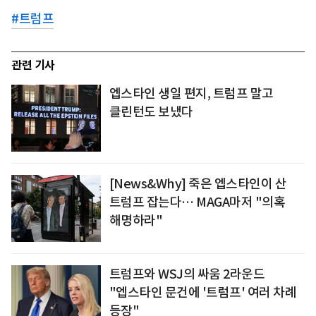
#
트럼프
관련 기사
엡스타인 생일 편지, 트럼프 말고
클린턴도 보냈다
[News&Why] 죽은 엡스타인이 산
트럼프 잡는다… MAGA마저 "의혹
해명하라"
트럼프와 WSJ의 싸움 2라운드
"엡스타인 문건에 '트럼프' 여러 차례
등장"