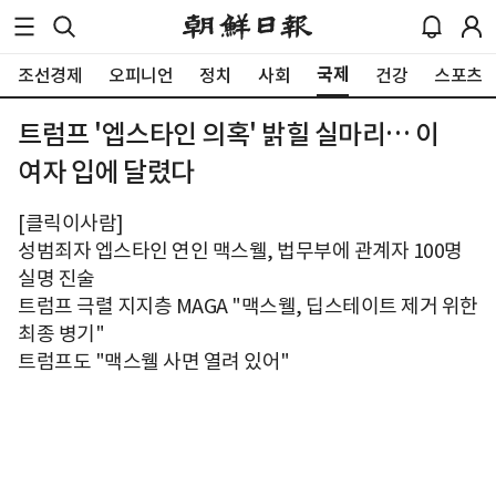
국제
조선경제
오피니언
정치
사회
건강
스포츠
트럼프 '엡스타인 의혹' 밝힐 실마리… 이
여자 입에 달렸다
[클릭이사람]
성범죄자 엡스타인 연인 맥스웰, 법무부에 관계자 100명
실명 진술
트럼프 극렬 지지층 MAGA "맥스웰, 딥스테이트 제거 위한
최종 병기"
트럼프도 "맥스웰 사면 열려 있어"