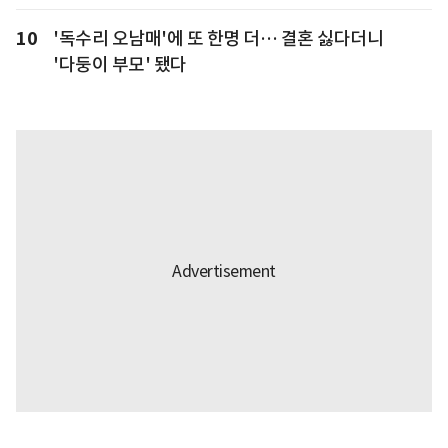
10
'독수리 오남매'에 또 한명 더… 결혼 싫다더니
'다둥이 부모' 됐다