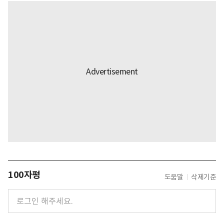
100자평
도움말
삭제기준