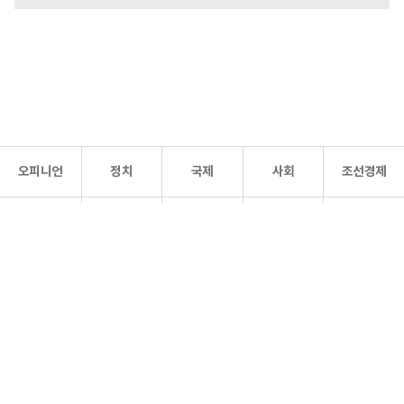
오피니언
정치
국제
사회
조선경제
문화·
조선
스포츠
건강
조선몰
연예
리더스
조선일보 공식 SNS
개인정보처리방침
사이트맵
Copyright 조선일보 All rights reserved. 무단 전재 및 재배포 금지.