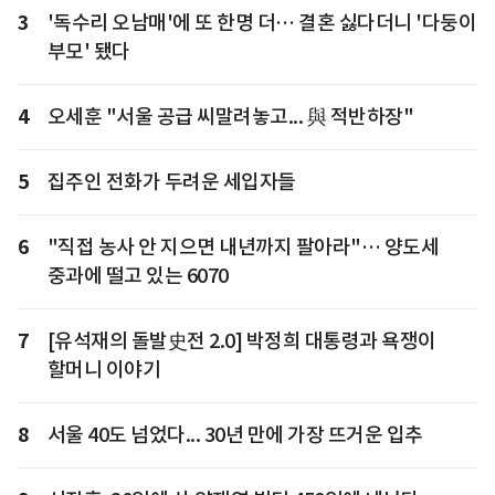
3
'독수리 오남매'에 또 한명 더… 결혼 싫다더니 '다둥이
부모' 됐다
4
오세훈 "서울 공급 씨말려놓고... 與 적반하장"
5
집주인 전화가 두려운 세입자들
6
"직접 농사 안 지으면 내년까지 팔아라"… 양도세
중과에 떨고 있는 6070
7
[유석재의 돌발史전 2.0] 박정희 대통령과 욕쟁이
할머니 이야기
8
서울 40도 넘었다... 30년 만에 가장 뜨거운 입추