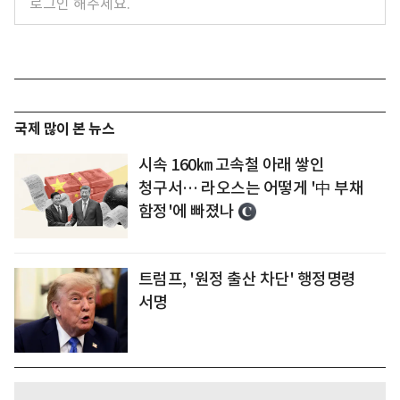
국제 많이 본 뉴스
시속 160㎞ 고속철 아래 쌓인
청구서… 라오스는 어떻게 '中 부채
함정'에 빠졌나
트럼프, '원정 출산 차단' 행정명령
서명