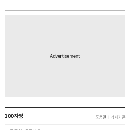
100자평
도움말
삭제기준