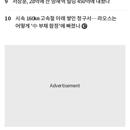
9
서장훈, 28억에 산 양재역 빌딩 450억에 내놨다
10
시속 160㎞ 고속철 아래 쌓인 청구서… 라오스는
어떻게 '中 부채 함정'에 빠졌나