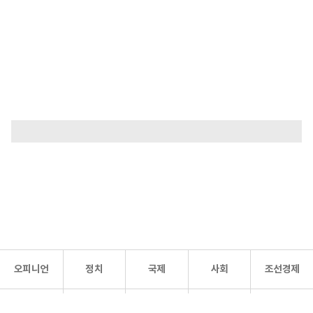
오피니언
정치
국제
사회
조선경제
문화·
조선
스포츠
건강
조선몰