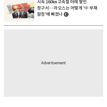
시속 160㎞ 고속철 아래 쌓인
청구서… 라오스는 어떻게 '中 부채
함정'에 빠졌나