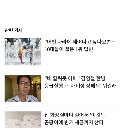
관련 기사
"어떤 나라에 태어나고 싶나요?"…
10대들이 꼽은 1위 답변
"배 할퀴듯 아파" 김영철 한밤
응급실행… '마비성 장폐색' 뭐길래
집 화장실마다 걸어둔 '이것'…
곰팡이에 변기 세균까지 산다