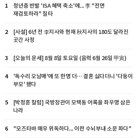
1
청년층 반발 'ISA 혜택 축소'에... 李 "전면
재검토하라" 질타
2
[사설] 6년 전 李지사와 현재 秋지사의 180도 달라진
곳간 사정
3
[오늘의 운세] 8월 8일 토요일 (음력 6월 26일 甲寅)
4
'독수리 오남매'에 또 한명 더… 결혼 싫다더니 '다둥이
부모' 됐다
5
[박정훈 칼럼] 국방장관이 모택동 어록을 좌우명 삼은
나라
6
"모즈타바 매우 위독하다... 이란 수뇌부내 소문 파다"