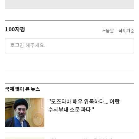
100자평
도움말
삭제기준
국제 많이 본 뉴스
"모즈타바 매우 위독하다... 이란
수뇌부내 소문 파다"