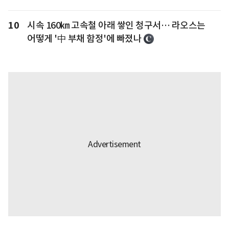
10
시속 160㎞ 고속철 아래 쌓인 청구서… 라오스는
어떻게 '中 부채 함정'에 빠졌나