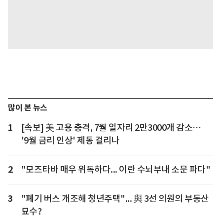
많이 본 뉴스
1
[속보] 美 고용 충격, 7월 일자리 2만3000개 감소…
'9월 금리 인상' 제동 걸리나
2
"모즈타바 매우 위독하다... 이란 수뇌부내 소문 파다"
3
"폐기 버스 개조해 청년주택"... 與 3선 의원의 부동산
묘수?