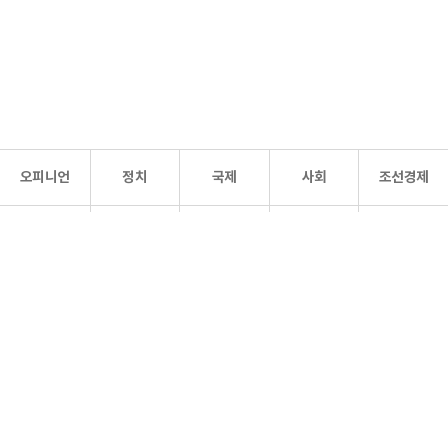
오피니언
정치
국제
사회
조선경제
문화·
조선
스포츠
건강
조선몰
연예
리더스
조선일보 공식 SNS
개인정보처리방침
사이트맵
Copyright 조선일보 All rights reserved. 무단 전재 및 재배포 금지.