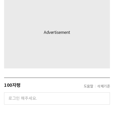
100자평
도움말
삭제기준