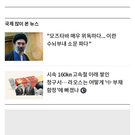
국제 많이 본 뉴스
"모즈타바 매우 위독하다... 이란
수뇌부내 소문 파다"
시속 160㎞ 고속철 아래 쌓인
청구서… 라오스는 어떻게 '中 부채
함정'에 빠졌나