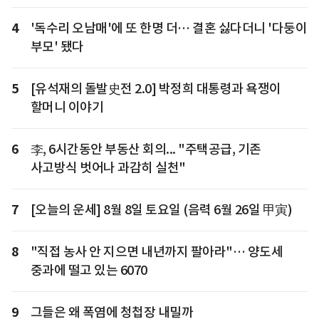
4
'독수리 오남매'에 또 한명 더… 결혼 싫다더니 '다둥이
부모' 됐다
5
[유석재의 돌발史전 2.0] 박정희 대통령과 욕쟁이
할머니 이야기
6
李, 6시간동안 부동산 회의... "주택공급, 기존
사고방식 벗어나 과감히 실천"
7
[오늘의 운세] 8월 8일 토요일 (음력 6월 26일 甲寅)
8
"직접 농사 안 지으면 내년까지 팔아라"… 양도세
중과에 떨고 있는 6070
9
그들은 왜 폭염에 청첩장 내밀까