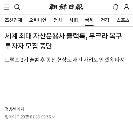
국제
조선경제
오피니언
정치
사회
건강
스포츠
세계 최대 자산운용사 블랙록, 우크라 복구
투자자 모집 중단
트럼프 2기 출범 후 종전 협상도 재건 사업도 안갯속 빠져
정병선 기자
업데이트
2025.07.08. 09:56