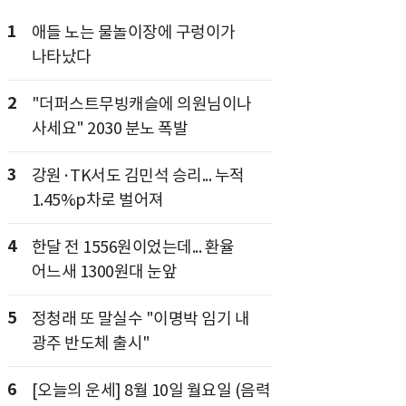
1
애들 노는 물놀이장에 구렁이가
나타났다
2
"더퍼스트무빙캐슬에 의원님이나
사세요" 2030 분노 폭발
3
강원·TK서도 김민석 승리... 누적
1.45%p차로 벌어져
4
한달 전 1556원이었는데... 환율
어느새 1300원대 눈앞
5
정청래 또 말실수 "이명박 임기 내
광주 반도체 출시"
6
[오늘의 운세] 8월 10일 월요일 (음력