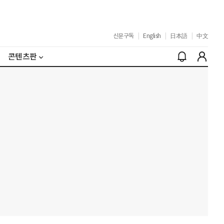
신문구독
|
English
|
日本語
|
中文
콘텐츠판