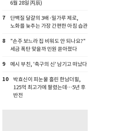
6월 28일 丙辰)
7
단백질 달걀의 3배·밀가루 제로,
노화를 늦추는 가장 간편한 아침 습관
8
"손주 보느라 집 비워도 안 되나요?"
세금 폭탄 맞을까 민원 쏟아졌다
9
메시 부친, '축구의 신' 남기고 떠났다
10
박효신이 피눈물 흘린 한남더힐,
125억 최고가에 팔렸는데…5년 후
반전