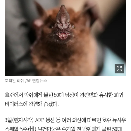
포획된 박쥐. /AP 연합뉴스
호주에서 박쥐에게 물린 50대 남성이 광견병과 유사한 희귀
바이러스에 감염돼 숨졌다.
3일(현지시각) AFP 통신 등 여러 외신에 따르면 호주 뉴사우
스웨일스주(州) 보건당국은 수개월 전 박쥐에게 물린 50대