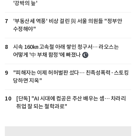
'강박의 늪'
7
'부동산세 역풍' 비상 걸린 與 서울 의원들 "정부안
수정해야"
8
시속 160㎞ 고속철 아래 쌓인 청구서… 라오스는
어떻게 '中 부채 함정'에 빠졌나
9
"피해자는 이제 허허벌판 섰다… 친족성폭력·스토킹
당하면 지옥"
10
[단독] "AI 시대에 컴공은 주산 배우는 셈… 차라리
취업 잘 되는 철학과로"