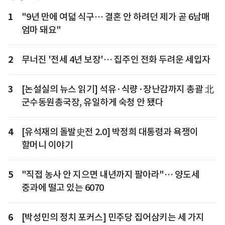
1
"9년 만에 여덟 식구… 결혼 안 하려던 제가 곧 6남매
엄마 돼요"
2
무너진 '전세 4년 보장'… 집주인 전화 두려운 세입자
3
[논설실의 뉴스 읽기] 석유·식량·장난감까지 총괄 北
군수동원총국장, 유일하게 숙청 안 됐다
4
[유석재의 돌발史전 2.0] 박정희 대통령과 욕쟁이
할머니 이야기
5
"직접 농사 안 지으면 내년까지 팔아라"… 양도세
중과에 떨고 있는 6070
6
[박성민의 정치 포커스] 민주당 집어삼키는 세 가지