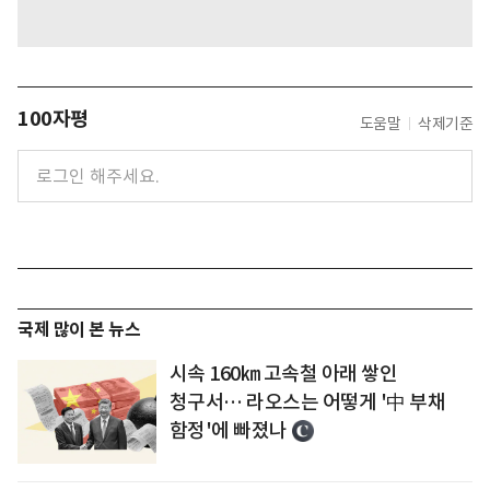
100자평
도움말
삭제기준
국제 많이 본 뉴스
시속 160㎞ 고속철 아래 쌓인
청구서… 라오스는 어떻게 '中 부채
함정'에 빠졌나