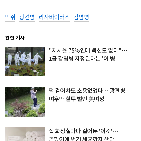
박쥐
광견병
리사바이러스
감염병
관련 기사
"치사율 75%인데 백신도 없다"…
1급 감염병 지정된다는 '이 병'
퍽 걷어차도 소용없었다… 광견병
여우와 혈투 벌인 美여성
집 화장실마다 걸어둔 '이것'…
곰팡이에 변기 세균까지 산다