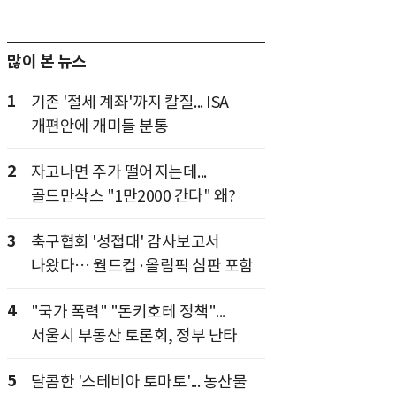
많이 본 뉴스
1
기존 '절세 계좌'까지 칼질... ISA
개편안에 개미들 분통
2
자고나면 주가 떨어지는데...
골드만삭스 "1만2000 간다" 왜?
3
축구협회 '성접대' 감사보고서
나왔다… 월드컵·올림픽 심판 포함
4
"국가 폭력" "돈키호테 정책"...
서울시 부동산 토론회, 정부 난타
5
달콤한 '스테비아 토마토'... 농산물