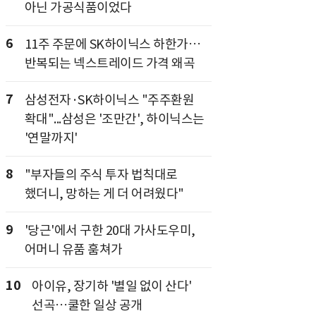
아닌 가공식품이었다
6
11주 주문에 SK하이닉스 하한가…
반복되는 넥스트레이드 가격 왜곡
7
삼성전자·SK하이닉스 "주주환원
확대"...삼성은 '조만간', 하이닉스는
'연말까지'
8
"부자들의 주식 투자 법칙대로
했더니, 망하는 게 더 어려웠다"
9
'당근'에서 구한 20대 가사도우미,
어머니 유품 훔쳐가
10
아이유, 장기하 '별일 없이 산다'
선곡…쿨한 일상 공개