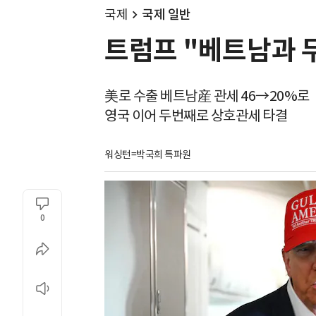
국제
국제 일반
트럼프 "베트남과 무
美로 수출 베트남産 관세 46→20%로
영국 이어 두번째로 상호관세 타결
워싱턴=박국희 특파원
0