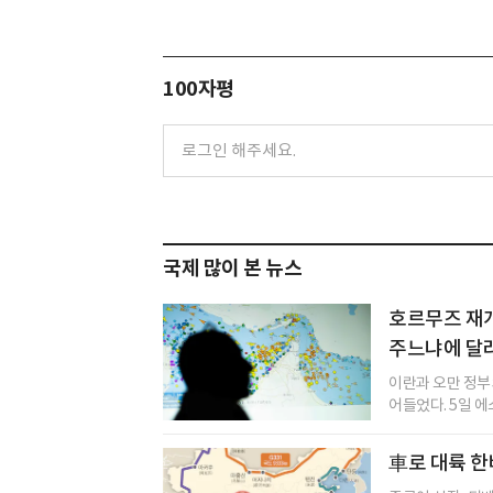
100자평
국제 많이 본 뉴스
호르무즈 재개
주느냐에 달
이란과 오만 정부
어들었다. 5일 에
車로 대륙 한