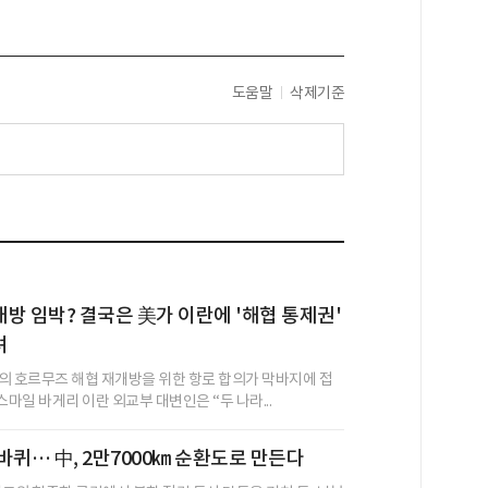
도움말
삭제기준
방 임박? 결국은 美가 이란에 '해협 통제권'
려
의 호르무즈 해협 재개방을 위한 항로 합의가 막바지에 접
스마일 바게리 이란 외교부 대변인은 “두 나라...
바퀴… 中, 2만7000㎞ 순환도로 만든다