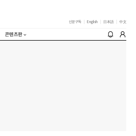
신문구독
|
English
|
日本語
|
中文
콘텐츠판