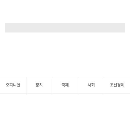
오피니언
정치
국제
사회
조선경제
문화·
조선
스포츠
건강
조선몰
연예
리더스
조선일보 공식 SNS