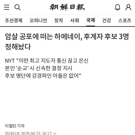
국제
조선경제
오피니언
정치
사회
건강
스포츠
암살 공포에 떠는 하메네이, 후계자 후보 3명
정해놨다
NYT "이란 최고 지도자 통신 끊고 은신
본인 '순교' 시 신속한 결정 지시
후보 명단에 강경파인 아들은 없어"
이철민 기자
업데이트
2025.06.23. 16:17