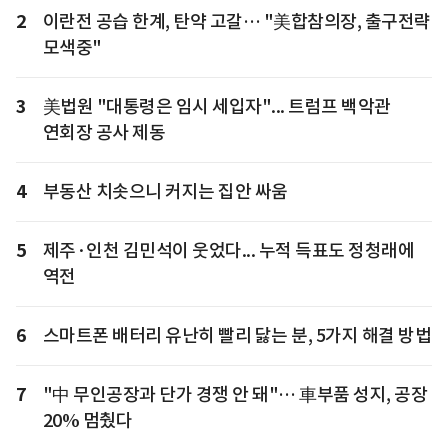
2
이란전 공습 한계, 탄약 고갈… "美합참의장, 출구전략
모색중"
3
美법원 "대통령은 임시 세입자"... 트럼프 백악관
연회장 공사 제동
4
부동산 치솟으니 커지는 집안 싸움
5
제주·인천 김민석이 웃었다... 누적 득표도 정청래에
역전
6
스마트폰 배터리 유난히 빨리 닳는 분, 5가지 해결 방법
7
"中 무인공장과 단가 경쟁 안 돼"… 車부품 성지, 공장
20% 멈췄다