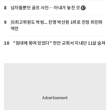
8
남자들뿐인 골프 사진… 아내가 놓친 것
9
與최고위원도 박빙... 친명 박선원 1위로 친청 최민희
역전
10
"침대에 묶여 있었다" 천안 교회서 지내던 11살 숨져