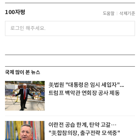
100자평
도움말
삭제기준
국제 많이 본 뉴스
美법원 "대통령은 임시 세입자"...
트럼프 백악관 연회장 공사 제동
이란전 공습 한계, 탄약 고갈…
"美합참의장, 출구전략 모색중"