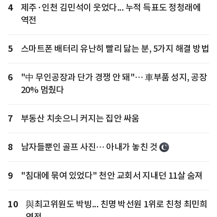
4
제주·인천 김민석이 웃었다... 누적 득표도 정청래에
역전
5
스마트폰 배터리 유난히 빨리 닳는 분, 5가지 해결 방법
6
"中 무인공장과 단가 경쟁 안 돼"… 車부품 성지, 공장
20% 멈췄다
7
부동산 치솟으니 커지는 집안 싸움
8
남자들뿐인 골프 사진… 아내가 놓친 것
9
"침대에 묶여 있었다" 천안 교회서 지내던 11살 숨져
10
與최고위원도 박빙... 친명 박선원 1위로 친청 최민희
역전