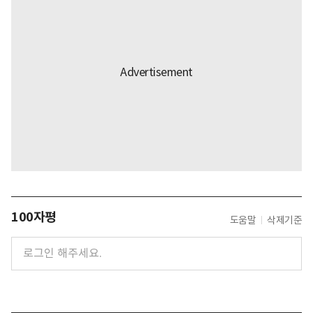
100자평
도움말
삭제기준