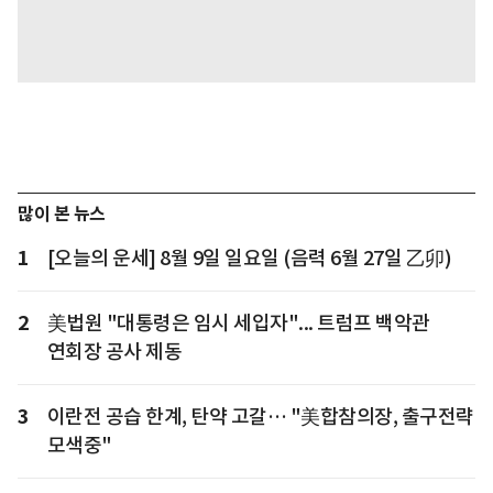
많이 본 뉴스
1
[오늘의 운세] 8월 9일 일요일 (음력 6월 27일 乙卯)
2
美법원 "대통령은 임시 세입자"... 트럼프 백악관
연회장 공사 제동
3
이란전 공습 한계, 탄약 고갈… "美합참의장, 출구전략
모색중"