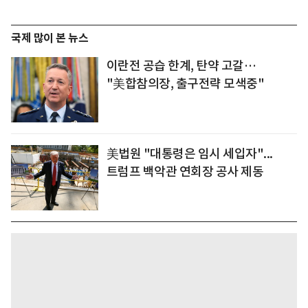
국제 많이 본 뉴스
이란전 공습 한계, 탄약 고갈…
"美합참의장, 출구전략 모색중"
美법원 "대통령은 임시 세입자"...
트럼프 백악관 연회장 공사 제동