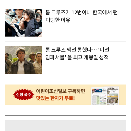
톰 크루즈가 12번이나 한국에서 팬
미팅한 이유
톰 크루즈 액션 통했다… '미션
임파서블' 올 최고 개봉일 성적