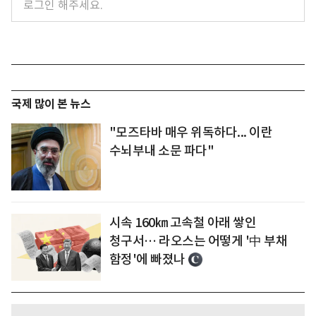
국제 많이 본 뉴스
"모즈타바 매우 위독하다... 이란
수뇌부내 소문 파다"
시속 160㎞ 고속철 아래 쌓인
청구서… 라오스는 어떻게 '中 부채
함정'에 빠졌나