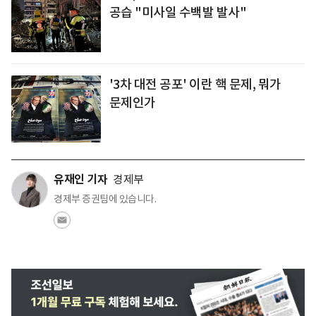
공습 "미사일 수백발 발사"
'3차 대전 공포' 이란 핵 문제, 뭐가
문제인가
유재인 기자
경제부
경제부 증권팀에 있습니다.