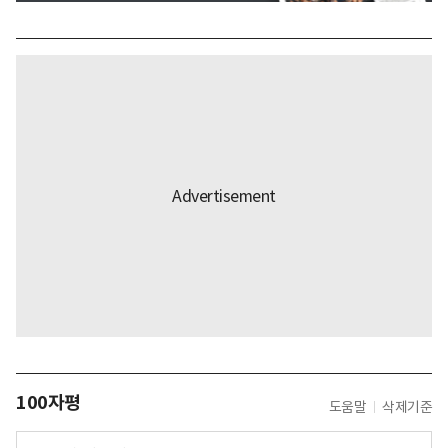
100자평
도움말
삭제기준