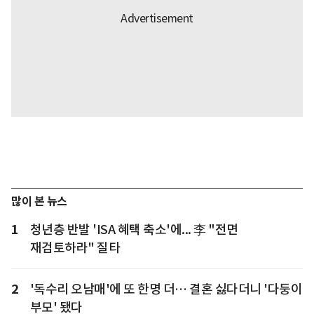
많이 본 뉴스
1
청년층 반발 'ISA 혜택 축소'에... 李 "전면
재검토하라" 질타
2
'독수리 오남매'에 또 한명 더… 결혼 싫다더니 '다둥이
부모' 됐다