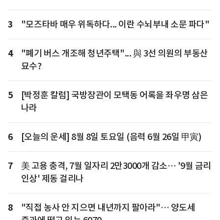
3
"모즈타바 매우 위독하다... 이란 수뇌부내 소문 파다"
4
"폐기 버스 개조해 청년주택"... 與 3선 의원의 부동산
묘수?
5
[박정훈 칼럼] 국방장관이 모택동 어록을 좌우명 삼은
나라
6
[오늘의 운세] 8월 8일 토요일 (음력 6월 26일 甲寅)
7
美 고용 충격, 7월 일자리 2만3000개 감소… '9월 금리
인상' 제동 걸리나
8
"직접 농사 안 지으면 내년까지 팔아라"… 양도세