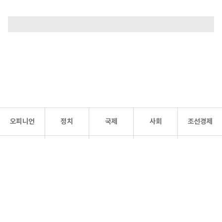
오피니언
정치
국제
사회
조선경제
문화·
조선
스포츠
건강
조선몰
연예
리더스
조선일보 공식 SNS