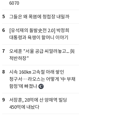
6070
5
그들은 왜 폭염에 청첩장 내밀까
6
[유석재의 돌발史전 2.0] 박정희
대통령과 욕쟁이 할머니 이야기
7
오세훈 "서울 공급 씨말려놓고... 與
적반하장"
8
시속 160㎞ 고속철 아래 쌓인
청구서… 라오스는 어떻게 '中 부채
함정'에 빠졌나
9
서장훈, 28억에 산 양재역 빌딩
450억에 내놨다