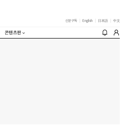
신문구독
|
English
|
日本語
|
中文
콘텐츠판