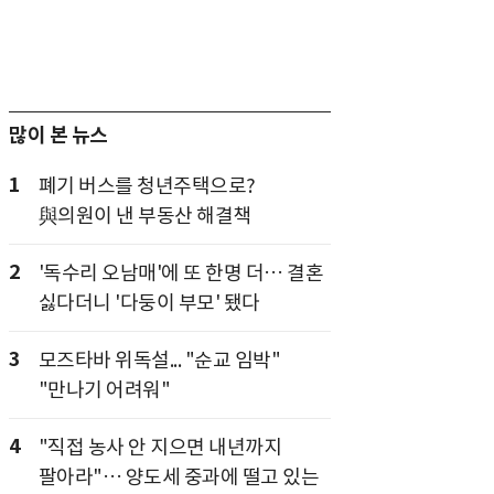
많이 본 뉴스
1
폐기 버스를 청년주택으로?
與의원이 낸 부동산 해결책
2
'독수리 오남매'에 또 한명 더… 결혼
싫다더니 '다둥이 부모' 됐다
3
모즈타바 위독설... "순교 임박"
"만나기 어려워"
4
"직접 농사 안 지으면 내년까지
팔아라"… 양도세 중과에 떨고 있는