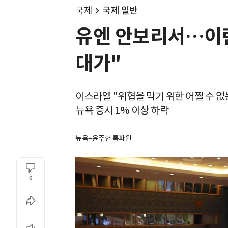
국제
국제 일반
유엔 안보리서…이란
대가"
이스라엘 "위협을 막기 위한 어쩔 수 없
뉴욕 증시 1% 이상 하락
뉴욕=윤주헌 특파원
0