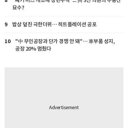
8
"폐기 버스 개조해 청년주택"... 與 3선 의원의 부동산
묘수?
9
밥상 덮친 극한더위… 히트플레이션 공포
10
"中 무인공장과 단가 경쟁 안 돼"… 車부품 성지,
공장 20% 멈췄다