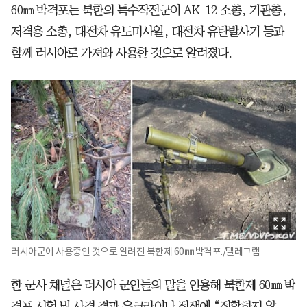
60㎜ 박격포는 북한의 특수작전군이 AK-12 소총, 기관총,
저격용 소총, 대전차 유도미사일, 대전차 유탄발사기 등과
함께 러시아로 가져와 사용한 것으로 알려졌다.
러시아군이 사용중인 것으로 알려진 북한제 60㎜ 박격포./텔레그램
한 군사 채널은 러시아 군인들의 말을 인용해 북한제 60㎜ 박
격포 시험 및 사격 결과 우크라이나 전쟁에 “적합하지 않