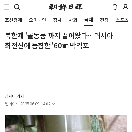
국제
조선경제
오피니언
정치
사회
건강
스포츠
북한제 '골동품'까지 끌어왔다…러시아
최전선에 등장한 '60㎜ 박격포'
김자아 기자
업데이트
2025.06.09. 14:02