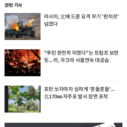
관련 기사
러시아, 北에 드론 요격 무기 '판치르'
넘겼다
"푸틴 완전히 미쳤다"는 트럼프 보란
듯... 러, 우크라 사흘연속 대공습
포탄 쏘자마자 심하게 '흔들흔들'...
北170㎜ 자주포 발사 장면 포착