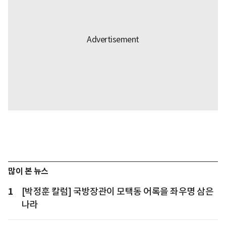
많이 본 뉴스
1
[박정훈 칼럼] 국방장관이 모택동 어록을 좌우명 삼은
나라