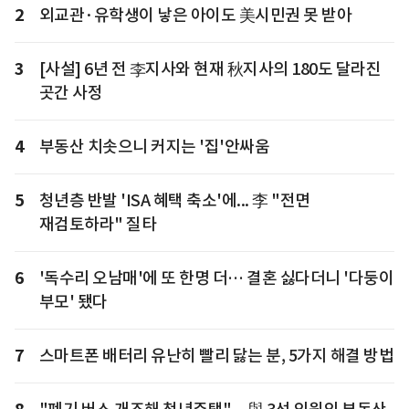
2
외교관·유학생이 낳은 아이도 美시민권 못 받아
3
[사설] 6년 전 李지사와 현재 秋지사의 180도 달라진
곳간 사정
4
부동산 치솟으니 커지는 '집'안싸움
5
청년층 반발 'ISA 혜택 축소'에... 李 "전면
재검토하라" 질타
6
'독수리 오남매'에 또 한명 더… 결혼 싫다더니 '다둥이
부모' 됐다
7
스마트폰 배터리 유난히 빨리 닳는 분, 5가지 해결 방법