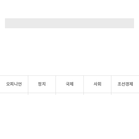
오피니언
정치
국제
사회
조선경제
문화·
조선
스포츠
건강
조선몰
연예
리더스
조선일보 공식 SNS