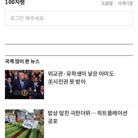
100자평
도움말
삭제기준
국제 많이 본 뉴스
외교관·유학생이 낳은 아이도
美시민권 못 받아
밥상 덮친 극한더위… 히트플레이션
공포