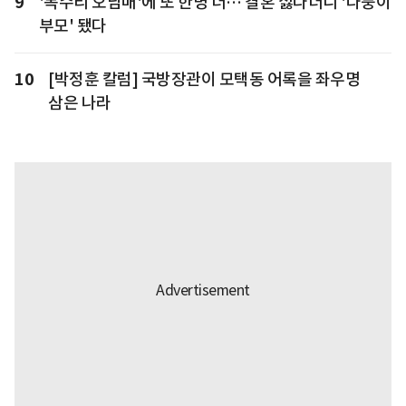
9
'독수리 오남매'에 또 한명 더… 결혼 싫다더니 '다둥이
부모' 됐다
10
[박정훈 칼럼] 국방장관이 모택동 어록을 좌우명
삼은 나라