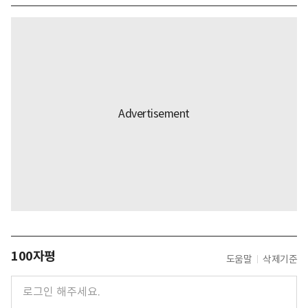
100자평
도움말
삭제기준