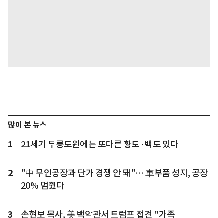
많이 본 뉴스
1
21세기 무릉도원에는 또다른 황도·백도 있다
2
"中 무인공장과 단가 경쟁 안 돼"… 車부품 성지, 공장
20% 멈췄다
3
손현보 목사, 美 백악관서 트럼프 접견 "가족