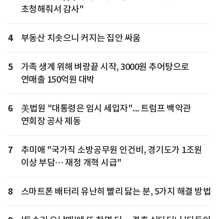
초청해줘서 감사"
4
부동산 치솟으니 커지는 집안 싸움
5
가족 생계 위해 벼랑끝 시작, 3000원 추어탕으로
연매출 150억원 대박
6
美법원 "대통령은 임시 세입자"... 트럼프 백악관
연회장 공사 제동
7
추미애 "국가직 소방공무원 인건비, 경기도가 1조원
이상 부담… 재정 개혁 시급"
8
스마트폰 배터리 유난히 빨리 닳는 분, 5가지 해결 방법