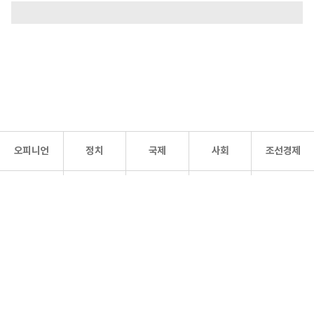
오피니언
정치
국제
사회
조선경제
문화·
조선
스포츠
건강
조선몰
연예
리더스
조선일보 공식 SNS
개인정보처리방침
사이트맵