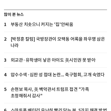
많이 본 뉴스
1
부동산 치솟으니 커지는 '집'안싸움
2
[박정훈 칼럼] 국방장관이 모택동 어록을 좌우명 삼은
나라
3
외교관·유학생이 낳은 아이도 美시민권 못 받아
4
압수수색·심판 성 접대 논란... 축구협회, 고개 숙였다
5
손현보 목사, 美 백악관서 트럼프 접견 "가족
초청해줘서 감사"
6
스마트폰 배터리 유난히 빨리 닳는 분, 5가지 해결 방법