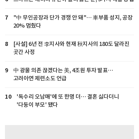
7
"中 무인공장과 단가 경쟁 안 돼"… 車부품 성지, 공장
20% 멈췄다
8
[사설] 6년 전 李지사와 현재 秋지사의 180도 달라진
곳간 사정
9
中 광물 의존 끊겠다는 美, 4조원 투자 발표…
고려아연 제련소도 언급
10
'독수리 오남매'에 또 한명 더… 결혼 싫다더니
'다둥이 부모' 됐다