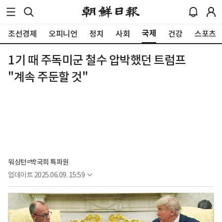
국제
조선경제
오피니언
정치
사회
건강
스포츠
1기 때 주독미군 철수 압박했던 트럼프
"계속 주둔할 것"
워싱턴=박국희 특파원
업데이트
2025.06.09. 15:59