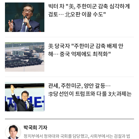
빅터 차 "美, 주한미군 감축 심각하게
검토… 北오판 이끌 수도"
美 당국자 "주한미군 감축 배제 안
해… 중국 억제에도 최적화"
관세, 주한미군, 양안 갈등…
李당선인이 트럼프와 다룰 3大과제는
박국희 기자
정치부에서 청와대와 국회를 담당했고, 사회부에서는 검찰과 법