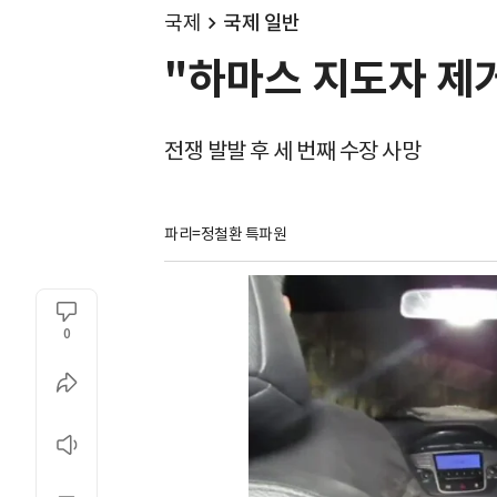
국제
국제 일반
"하마스 지도자 제
전쟁 발발 후 세 번째 수장 사망
파리=정철환 특파원
0