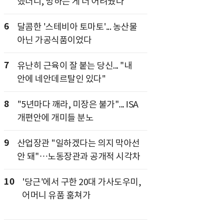
했더니, 망하는 게 더 어려웠다"
6
달콤한 '스테비아 토마토'... 농산물
아닌 가공식품이었다
7
유난히 근육이 잘 붙는 당신... "내
안에 네안데르탈인 있다"
8
"5년마다 깨라, 미장은 불가"... ISA
개편안에 개미들 분노
9
산업장관 "일하겠다는 의지 막아선
안 돼"…노동장관과 공개적 시각차
10
'당근'에서 구한 20대 가사도우미,
어머니 유품 훔쳐가