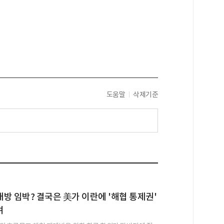
도움말
삭제기준
방 임박? 결국은 美가 이란에 '해협 통제권'
려