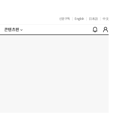
신문구독
|
English
|
日本語
|
中文
콘텐츠판