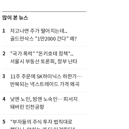
많이 본 뉴스
1
자고나면 주가 떨어지는데...
골드만삭스 "1만2000 간다" 왜?
2
"국가 폭력" "돈키호테 정책"...
서울시 부동산 토론회, 정부 난타
3
11주 주문에 SK하이닉스 하한가…
반복되는 넥스트레이드 가격 왜곡
4
낮엔 노인, 밤엔 노숙인… 피서지
돼버린 인천공항
5
"부자들의 주식 투자 법칙대로