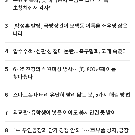
2
손현보 목사, 美 백악관서 트럼프 접견 "가족
초청해줘서 감사"
3
[박정훈 칼럼] 국방장관이 모택동 어록을 좌우명 삼은
나라
4
압수수색·심판 성 접대 논란... 축구협회, 고개 숙였다
5
6·25 전장의 신원미상 병사… 美, 800번째 이름
찾아줬다
6
스마트폰 배터리 유난히 빨리 닳는 분, 5가지 해결 방법
7
외교관·유학생이 낳은 아이도 美시민권 못 받아
8
"中 무인공장과 단가 경쟁 안 돼"… 車부품 성지, 공장