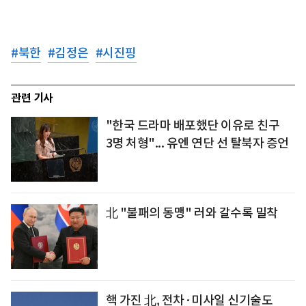
#
북한
#
김정은
#
시진핑
관련 기사
"한국 드라마 배포했단 이유로 친구
3명 처형"... 유엔 연단 선 탈북자 증언
北 "불패의 동맹" 러와 갈수록 밀착
핵 가진 北, 전차·미사일 신기술도