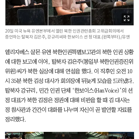
20일 미국 뉴욕 유엔본부에서 열린 북한 인권관련총회 고위급회의에서
증언하는 탈북자 김은주, 강규리씨와 한보이스 션 정 대표.(왼쪽부터)./유엔
엘리자베스 살몬 유엔 북한인권특별보고관의 북한 인권 상황
에 대한 보고에 이어, 탈북자 김은주(통일부 북한인권증진위
위원)씨가 북한 실상에 대해 연설을 했다. 이 직후인 오전 10
시 35분 북한 김성 대사가 회의장에 뒤늦게 모습을 드러냈다.
탈북자 강규리, 민간 인권 단체 ‘한보이스(HanVoice)’의 션
정 대표가 북한 김정은 정권에 대해 비판을 할 때 김 대사는
정 참사관과 간간이 대화를 나누며 자신이 곧 발언할 자료를
정리했다.