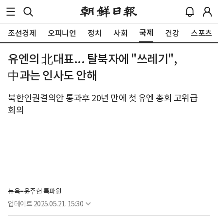
국제
조선경제
오피니언
정치
사회
건강
스포츠
유엔의 北대표... 탈북자에 "쓰레기",
中과는 인사도 안해
북한인권결의안 통과후 20년 만에 첫 유엔 총회 고위급
회의
뉴욕=윤주헌 특파원
업데이트
2025.05.21. 15:30