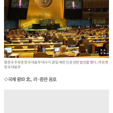
황준국 주유엔 한국 대표부 대사가 20일 북한 인권 관련 발언을 했다. /주유엔
한국 대표부
◇국제 왕따 北, 러·중만 옹호