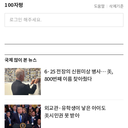
100자평
도움말
삭제기준
국제 많이 본 뉴스
6·25 전장의 신원미상 병사… 美,
800번째 이름 찾아줬다
외교관·유학생이 낳은 아이도
美시민권 못 받아