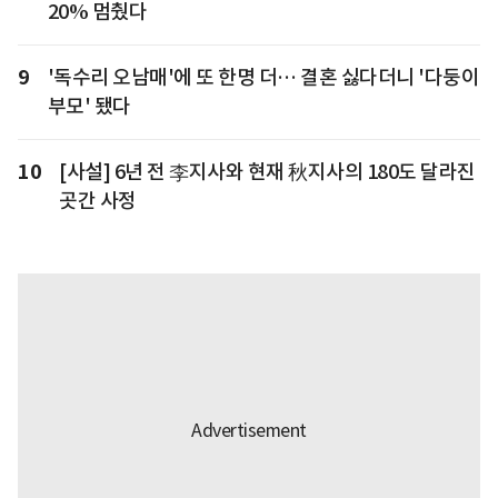
20% 멈췄다
9
'독수리 오남매'에 또 한명 더… 결혼 싫다더니 '다둥이
부모' 됐다
10
[사설] 6년 전 李지사와 현재 秋지사의 180도 달라진
곳간 사정