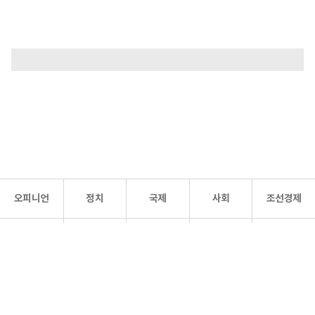
오피니언
정치
국제
사회
조선경제
문화·
조선
스포츠
건강
조선몰
연예
리더스
조선일보 공식 SNS