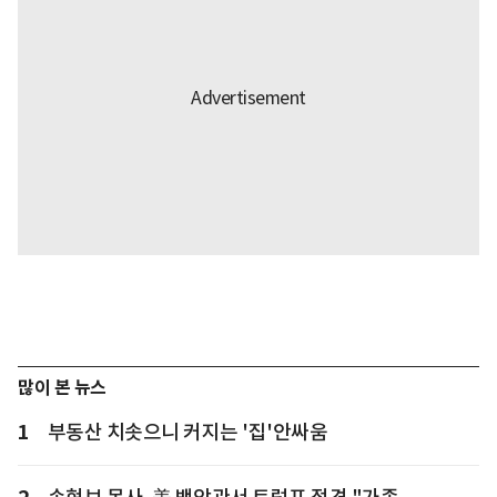
많이 본 뉴스
1
부동산 치솟으니 커지는 '집'안싸움