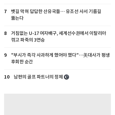
7
뱃길 막혀 답답한 산유국들… 유조선 사서 기름길
뚫는다
8
거침없는 U-17 여자배구, 세계선수권에서 이탈리아
꺾고 파죽의 3연승
9
"부시가 즉각 사과하게 했어야 했다"…美대사가 평생
후회한 순간
10
남편의 골프 파트너의 정체