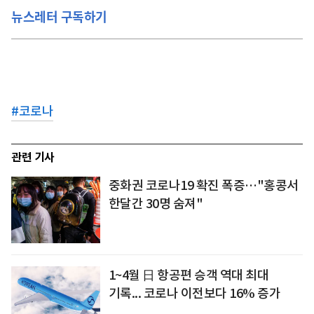
뉴스레터 구독하기
#
코로나
관련 기사
중화권 코로나19 확진 폭증…"홍콩서
한달간 30명 숨져"
1~4월 日 항공편 승객 역대 최대
기록... 코로나 이전보다 16% 증가