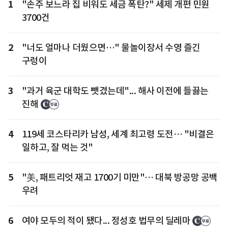
1
"손주 보느라 집 비워도 세금 폭탄?" 세제 개편 민원
3700건
2
"너도 얼마나 더웠으면…" 물놀이장서 수영 즐긴
구렁이
3
"과거 육군 대학도 뺏겼는데"... 해사 이전에 들끓는
진해
4
119세 코스타리카 남성, 세계 최고령 도전… "비결은
일하고, 잘 먹는 것"
5
"美, 패트리엇 재고 1700기 미만"… 대북 방공망 공백
우려
6
여야 모두의 적이 됐다... 정성호 법무의 딜레마