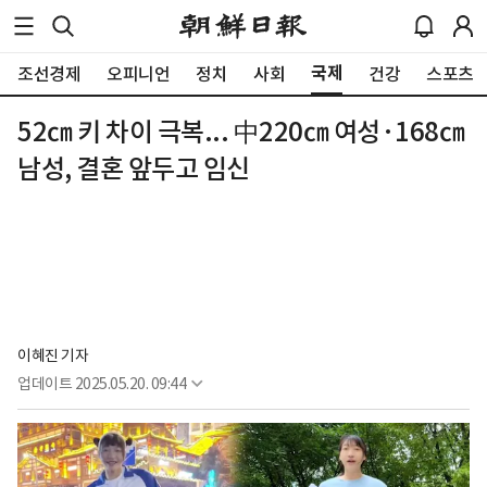
국제
조선경제
오피니언
정치
사회
건강
스포츠
52㎝ 키 차이 극복... 中220㎝ 여성·168㎝
남성, 결혼 앞두고 임신
이혜진 기자
업데이트
2025.05.20. 09:44