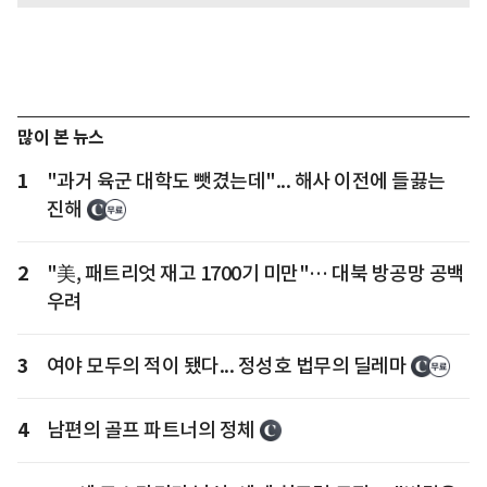
많이 본 뉴스
1
"과거 육군 대학도 뺏겼는데"... 해사 이전에 들끓는
진해
2
"美, 패트리엇 재고 1700기 미만"… 대북 방공망 공백
우려
3
여야 모두의 적이 됐다... 정성호 법무의 딜레마
4
남편의 골프 파트너의 정체