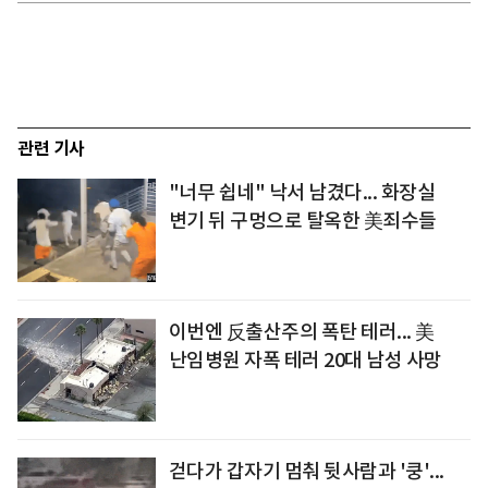
관련 기사
"너무 쉽네" 낙서 남겼다... 화장실
변기 뒤 구멍으로 탈옥한 美죄수들
이번엔 反출산주의 폭탄 테러... 美
난임병원 자폭 테러 20대 남성 사망
걷다가 갑자기 멈춰 뒷사람과 '쿵'...