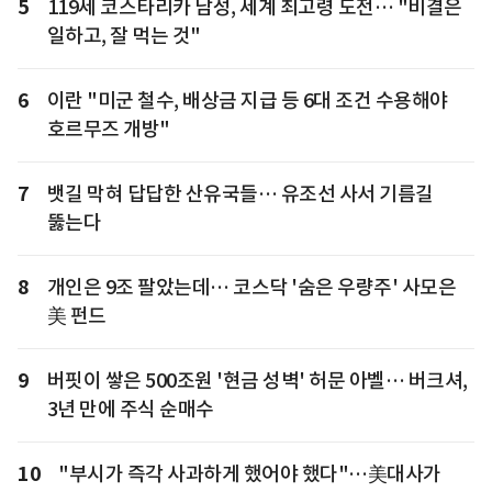
5
119세 코스타리카 남성, 세계 최고령 도전… "비결은
일하고, 잘 먹는 것"
6
이란 "미군 철수, 배상금 지급 등 6대 조건 수용해야
호르무즈 개방"
7
뱃길 막혀 답답한 산유국들… 유조선 사서 기름길
뚫는다
8
개인은 9조 팔았는데… 코스닥 '숨은 우량주' 사모은
美 펀드
9
버핏이 쌓은 500조원 '현금 성벽' 허문 아벨… 버크셔,
3년 만에 주식 순매수
10
"부시가 즉각 사과하게 했어야 했다"…美대사가