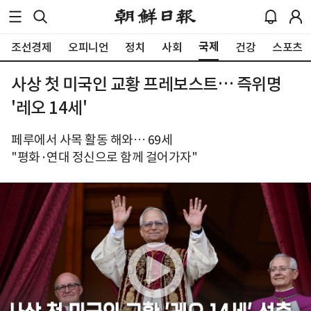
국제
조선경제
오피니언
정치
사회
건강
스포츠
사상 첫 미국인 교황 프레보스트… 즉위명
'레오 14세'
페루에서 사목 활동 해와… 69세
"평화·연대 정신으로 함께 걸어가자"