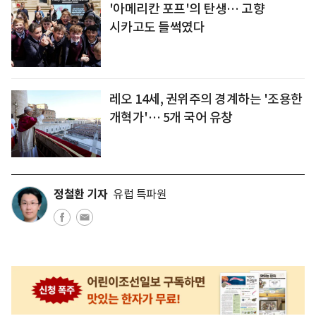
'아메리칸 포프'의 탄생… 고향
시카고도 들썩였다
레오 14세, 권위주의 경계하는 '조용한
개혁가'… 5개 국어 유창
정철환 기자
유럽 특파원