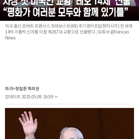
미국 출신 로버트 프랜시스 프레보스트(69) 추기경이 8일(현지시각) 전 세계
14억 가톨릭 신자를 이끌 제267대 교황으로 선출됐다. /유튜브 @Vatican
News
파리=정철환 특파원
업데이트
2025.05.09. 16:59