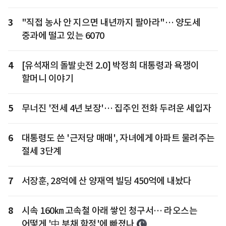
3
"직접 농사 안 지으면 내년까지 팔아라"… 양도세
중과에 떨고 있는 6070
4
[유석재의 돌발史전 2.0] 박정희 대통령과 욕쟁이
할머니 이야기
5
무너진 '전세 4년 보장'… 집주인 전화 두려운 세입자
6
대통령도 쓴 '근저당 매매', 자녀에게 아파트 물려주는
절세 3단계
7
서장훈, 28억에 산 양재역 빌딩 450억에 내놨다
8
시속 160㎞ 고속철 아래 쌓인 청구서… 라오스는
어떻게 '中 부채 함정'에 빠졌나