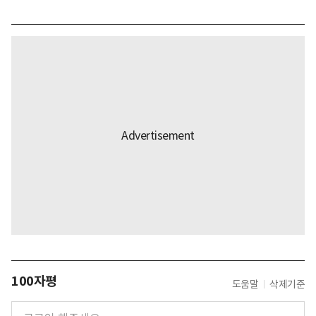
100자평
도움말
삭제기준