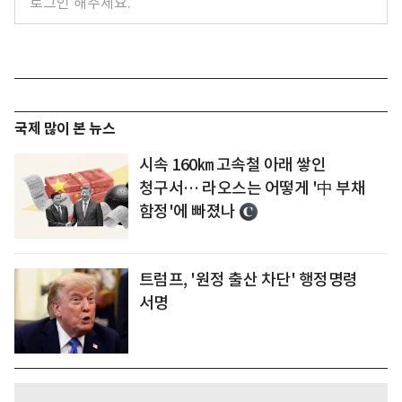
국제 많이 본 뉴스
시속 160㎞ 고속철 아래 쌓인
청구서… 라오스는 어떻게 '中 부채
함정'에 빠졌나
트럼프, '원정 출산 차단' 행정명령
서명