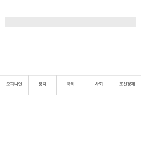
오피니언
정치
국제
사회
조선경제
문화·
조선
스포츠
건강
조선몰
연예
리더스
조선일보 공식 SNS