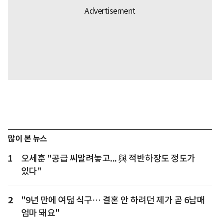
많이 본 뉴스
1
오세훈 "공급 씨말려놓고... 與 적반하장도 정도가
있다"
2
"9년 만에 여덟 식구… 결혼 안 하려던 제가 곧 6남매
엄마 돼요"